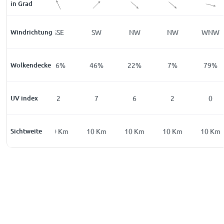
in Grad
Windrichtung
SE
SSE
SW
NW
NW
WNW
Wolkendecke
13
%
16
%
46
%
22
%
7
%
79
%
UV index
0
2
7
6
2
0
Sichtweite
10
Km
10
Km
10
Km
10
Km
10
Km
10
Km