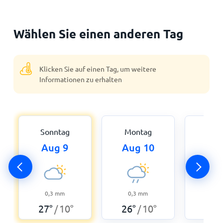
Wählen Sie einen anderen Tag
Klicken Sie auf einen Tag, um weitere
Informationen zu erhalten
Sonntag
Montag
Dien
Aug 9
Aug 10
Aug
2,3
28
°
0,3
mm
0,3
mm
27
°
10
°
26
°
10
°
/
/