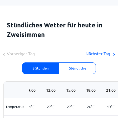
Stündliches Wetter für heute in
Zweisimmen
Vorheriger Tag
Nächster Tag
3 Stunden
Stündliche
06:00
09:00
12:00
15:00
18:00
21:00
Temperatur
10
°
C
21
°
C
27
°
C
27
°
C
26
°
C
13
°
C