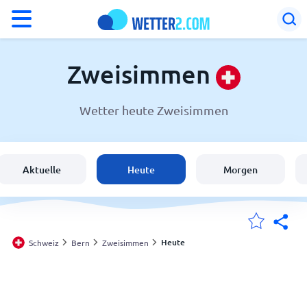
°F
°C
Zweisimmen
Wetter heute Zweisimmen
Wetter in Zweisimmen
Schweiz
Aktuelle
Heute
Morgen
Deutschland
Österreich
Heute
Schweiz
Bern
Zweisimmen
Meine Standorte