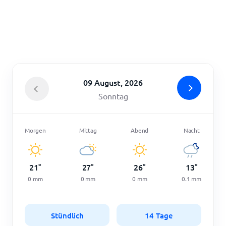
Startseite
09 August, 2026
Sonntag
Morgen
Mittag
Abend
Nacht
21
°
27
°
26
°
13
°
0
mm
0
mm
0
mm
0.1
mm
Stündlich
14 Tage