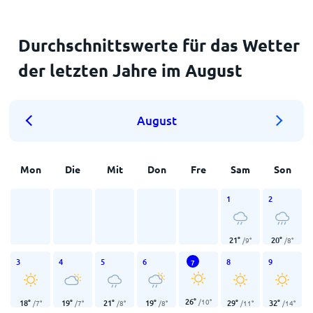
Durchschnittswerte für das Wetter
der letzten Jahre im August
August
Mon
Die
Mit
Don
Fre
Sam
Son
1
2
21
°
20
°
/
9
°
/
8
°
3
4
5
6
8
9
7
26
°
/
10
°
18
°
19
°
21
°
19
°
29
°
32
°
/
7
°
/
7
°
/
8
°
/
8
°
/
11
°
/
14
°