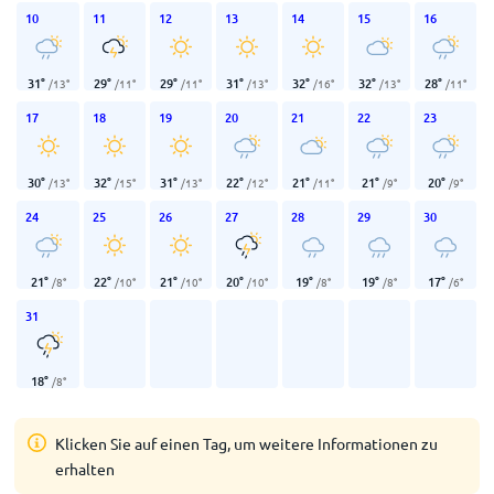
10
11
12
13
14
15
16
31
°
29
°
29
°
31
°
32
°
32
°
28
°
/
13
°
/
11
°
/
11
°
/
13
°
/
16
°
/
13
°
/
11
°
17
18
19
20
21
22
23
30
°
32
°
31
°
22
°
21
°
21
°
20
°
/
13
°
/
15
°
/
13
°
/
12
°
/
11
°
/
9
°
/
9
°
24
25
26
27
28
29
30
21
°
22
°
21
°
20
°
19
°
19
°
17
°
/
8
°
/
10
°
/
10
°
/
10
°
/
8
°
/
8
°
/
6
°
31
18
°
/
8
°
Klicken Sie auf einen Tag, um weitere Informationen zu
erhalten