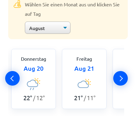
Wählen Sie einen Monat aus und klicken Sie
auf Tag
Donnerstag
Freitag
Sam
Aug 20
Aug 21
Aug
22
°
12
°
21
°
11
°
21
°
/
/