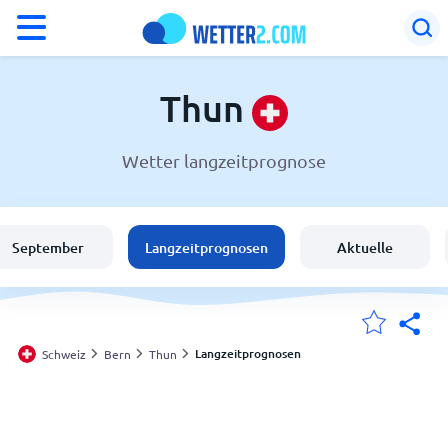
°F
°C
Thun
Wetter langzeitprognose
Wetter in Thun
Schweiz
September
Langzeitprognosen
Aktuelle
Deutschland
Österreich
Langzeitprognosen
Schweiz
Bern
Thun
Meine Standorte