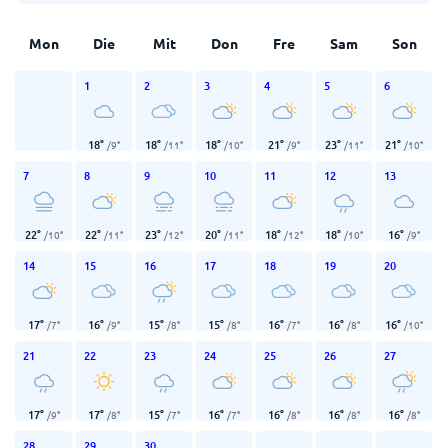
Mon
Die
Mit
Don
Fre
Sam
Son
1
2
3
4
5
6
18
°
18
°
18
°
21
°
23
°
21
°
/
9
°
/
11
°
/
10
°
/
9
°
/
11
°
/
10
°
7
8
9
10
11
12
13
22
°
22
°
23
°
20
°
18
°
18
°
16
°
/
10
°
/
11
°
/
12
°
/
11
°
/
12
°
/
10
°
/
9
°
14
15
16
17
18
19
20
17
°
16
°
15
°
15
°
16
°
16
°
16
°
/
7
°
/
9
°
/
8
°
/
8
°
/
7
°
/
8
°
/
10
°
21
22
23
24
25
26
27
17
°
17
°
15
°
16
°
16
°
16
°
16
°
/
9
°
/
8
°
/
7
°
/
7
°
/
8
°
/
8
°
/
8
°
28
29
30