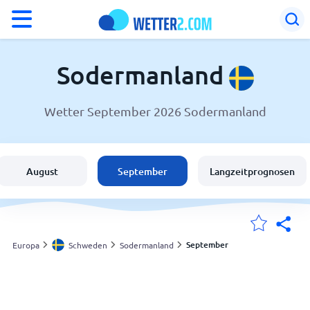
°F
°C
Sodermanland
Wetter September 2026 Sodermanland
Wetter in Sodermanland
Schweden
August
September
Langzeitprognosen
Schweiz
Deutschland
September
Europa
Schweden
Sodermanland
Meine Standorte