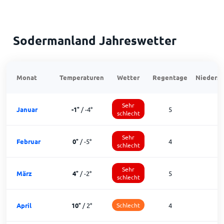
Sodermanland Jahreswetter
Monat
Temperaturen
Wetter
Regentage
Niedersc
Sehr
Januar
-1
°
/
-4
°
5
1
schlecht
Sehr
Februar
0
°
/
-5
°
4
1
schlecht
Sehr
März
4
°
/
-2
°
5
1
schlecht
April
10
°
/
2
°
Schlecht
4
2