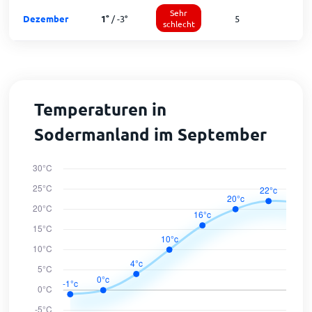
Sehr
Dezember
1
°
/
-3
°
5
1
schlecht
Temperaturen in
Sodermanland im September