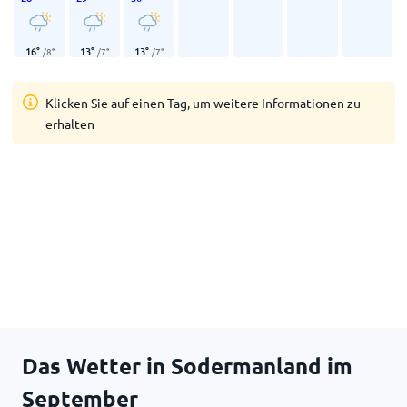
16
°
13
°
13
°
/
8
°
/
7
°
/
7
°
Klicken Sie auf einen Tag, um weitere Informationen zu
erhalten
Das Wetter in Sodermanland im
September