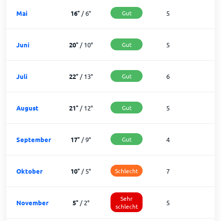
Mai
16
°
/
6
°
Gut
5
2
Juni
20
°
/
10
°
Gut
5
2
Juli
22
°
/
13
°
Gut
6
2
August
21
°
/
12
°
Gut
5
2
September
17
°
/
9
°
Gut
4
2
Oktober
10
°
/
5
°
Schlecht
7
2
Sehr
November
5
°
/
2
°
5
2
schlecht