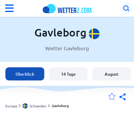
°F
°C
Gavleborg
Wetter Gavleborg
Wetter in Gavleborg
Schweden
Überblick
14 Tage
August
Schweiz
Deutschland
Gavleborg
Europa
Schweden
Meine Standorte