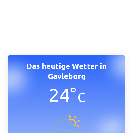
Das heutige Wetter in
Gavleborg
24
°
C