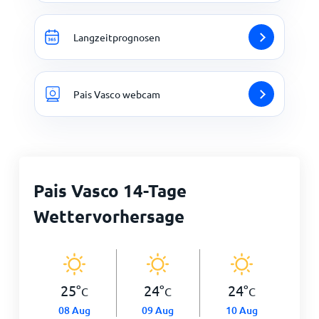
Langzeitprognosen
Pais Vasco webcam
Pais Vasco 14-Tage
Wettervorhersage
25
°
24
°
24
°
C
C
C
08 Aug
09 Aug
10 Aug