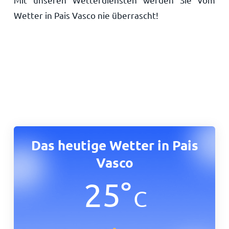
Wetter in Pais Vasco nie überrascht!
Das heutige Wetter in Pais
Vasco
25
°
C