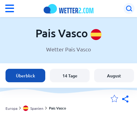
°F
°C
Pais Vasco
Wetter Pais Vasco
Wetter in Pais Vasco
Spanien
Überblick
14 Tage
August
Schweiz
Deutschland
Pais Vasco
Europa
Spanien
Meine Standorte