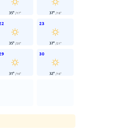
35
°
37
°
/
17
°
/
18
°
22
23
35
°
37
°
/
20
°
/
21
°
29
30
31
°
32
°
/
16
°
/
16
°