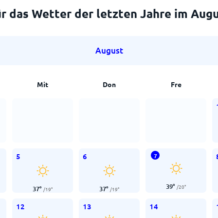
r das Wetter der letzten Jahre im Aug
August
Mit
Don
Fre
5
6
7
39
°
/
20
°
37
°
37
°
/
19
°
/
19
°
12
13
14