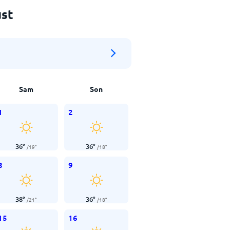
ust
Sam
Son
1
2
36
°
36
°
/
19
°
/
18
°
8
9
38
°
36
°
/
21
°
/
18
°
15
16