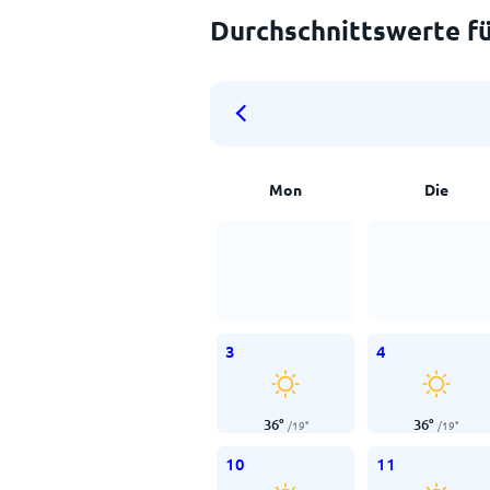
Durchschnittswerte fü
Mon
Die
3
4
36
°
36
°
/
19
°
/
19
°
10
11