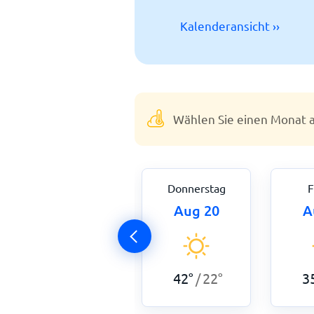
Kalenderansicht ››
Wählen Sie einen Monat a
Mittwoch
Donnerstag
F
Aug 19
Aug 20
A
39
°
20
°
/
42
°
22
°
3
/