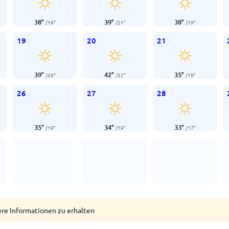
38
°
39
°
38
°
/
19
°
/
21
°
/
19
°
19
20
21
39
°
42
°
35
°
/
20
°
/
22
°
/
19
°
26
27
28
35
°
34
°
33
°
/
19
°
/
19
°
/
17
°
ere Informationen zu erhalten