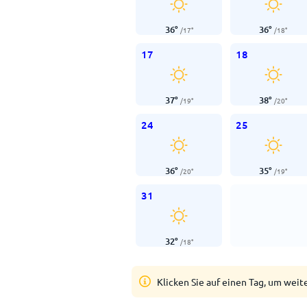
36
°
36
°
/
17
°
/
18
°
17
18
37
°
38
°
/
19
°
/
20
°
24
25
36
°
35
°
/
20
°
/
19
°
31
32
°
/
18
°
Klicken Sie auf einen Tag, um weit