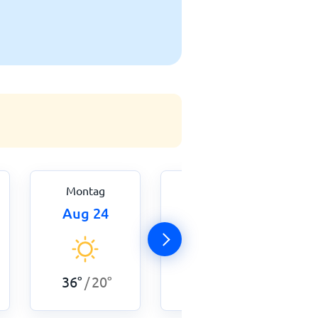
Montag
Dienstag
Aug 24
Aug 25
35
°
19
°
/
36
°
20
°
/