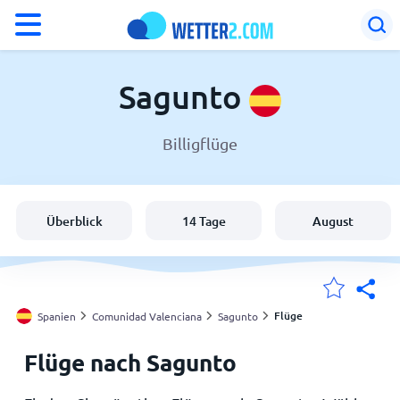
°F
°C
Sagunto
Billigflüge
Wetter in Sagunto
Spanien
Überblick
14 Tage
August
Schweiz
Deutschland
Flüge
Spanien
Comunidad Valenciana
Sagunto
Flüge nach Sagunto
Meine Standorte