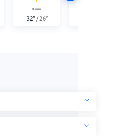
0
mm
31
°
26
°
/
0
mm
32
°
26
°
/