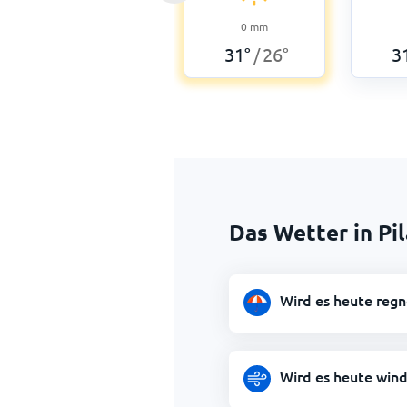
0
mm
31
°
26
°
3
/
Das Wetter in Pi
Wird es heute regn
Wird es heute wind