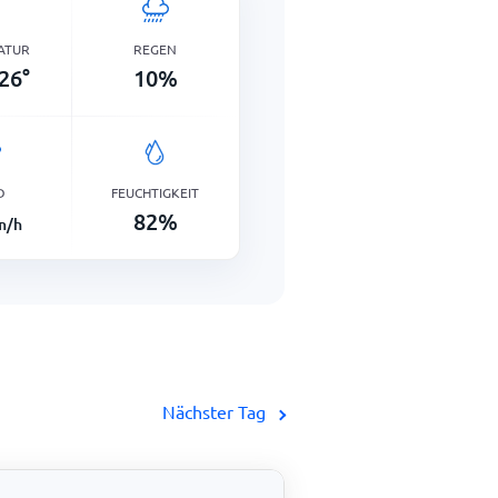
ATUR
REGEN
26
°
10
%
D
FEUCHTIGKEIT
82
%
m/h
Nächster Tag