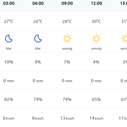
03:00
06:00
09:00
12:00
15:
27
°
C
26
°
C
28
°
C
30
°
C
31
klar
klar
sonnig
sonnig
son
10
%
9
%
7
%
4
%
3
0
0
0
0
0
mm
mm
mm
mm
82
%
79
%
74
%
65
%
61
6
8
13
14
17
Km/h
Km/h
Km/h
Km/h
K