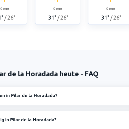
0
mm
0
mm
0
mm
1
°
26
°
31
°
26
°
31
°
26
°
/
/
/
lar de la Horadada heute - FAQ
en in Pilar de la Horadada?
ig in Pilar de la Horadada?