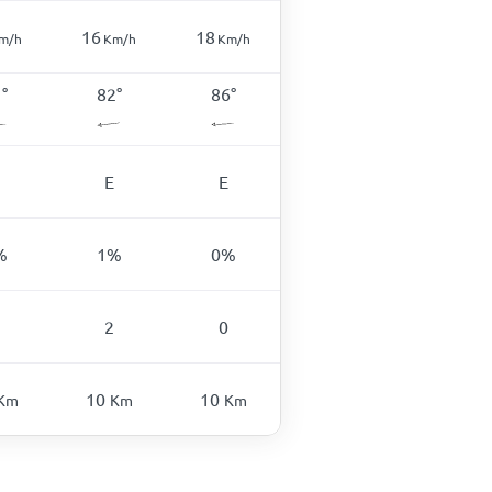
16
18
m/h
Km/h
Km/h
1
°
82
°
86
°
E
E
%
1
%
0
%
2
0
10
10
Km
Km
Km