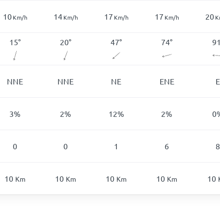
10
14
17
17
20
Km/h
Km/h
Km/h
Km/h
K
15
°
20
°
47
°
74
°
9
NNE
NNE
NE
ENE
E
3
%
2
%
12
%
2
%
0
0
0
1
6
8
10
10
10
10
10
Km
Km
Km
Km