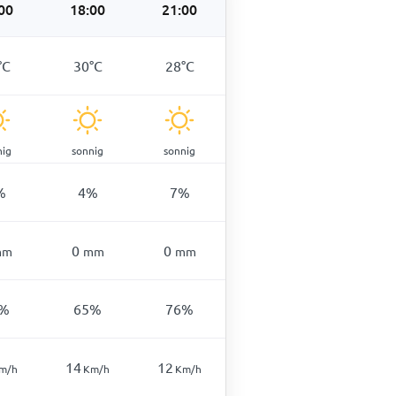
00
18:00
21:00
°
C
30
°
C
28
°
C
nig
sonnig
sonnig
%
4
%
7
%
0
0
mm
mm
mm
%
65
%
76
%
14
12
m/h
Km/h
Km/h