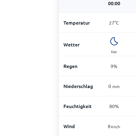
00:00
Temperatur
27
°
C
Wetter
klar
Regen
9
%
Niederschlag
0
mm
Feuchtigkeit
80
%
Wind
8
Km/h