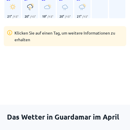
21
°
20
°
19
°
20
°
21
°
/
15
°
/
15
°
/
15
°
/
15
°
/
15
°
Klicken Sie auf einen Tag, um weitere Informationen zu
erhalten
Das Wetter in Guardamar im April