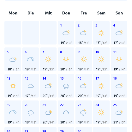
Mon
Die
Mit
Don
Fre
Sam
Son
1
2
3
4
19
°
18
°
17
°
17
°
/
13
°
/
12
°
/
12
°
/
13
°
5
6
7
8
9
10
11
18
°
19
°
19
°
20
°
19
°
19
°
19
°
/
12
°
/
12
°
/
13
°
/
13
°
/
14
°
/
13
°
/
14
°
12
13
14
15
16
17
18
19
°
17
°
20
°
20
°
20
°
19
°
19
°
/
14
°
/
12
°
/
14
°
/
14
°
/
13
°
/
13
°
/
14
°
19
20
21
22
23
24
25
19
°
18
°
20
°
20
°
19
°
19
°
21
°
/
14
°
/
12
°
/
14
°
/
14
°
/
14
°
/
14
°
/
15
°
26
27
28
29
30