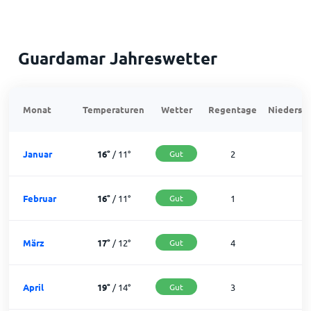
Guardamar Jahreswetter
Monat
Temperaturen
Wetter
Regentage
Niedersch
Januar
16
°
/
11
°
Gut
2
2
Februar
16
°
/
11
°
Gut
1
2
März
17
°
/
12
°
Gut
4
2
April
19
°
/
14
°
Gut
3
2