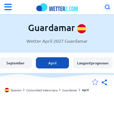
°F
°C
Guardamar
Wetter April 2027 Guardamar
Wetter in Guardamar
Spanien
September
April
Langzeitprognosen
Schweiz
Deutschland
April
Spanien
Comunidad Valenciana
Guardamar
Meine Standorte