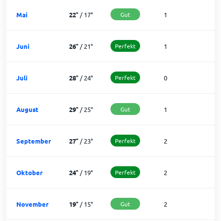
Mai
22
°
/
17
°
Gut
1
3
Juni
26
°
/
21
°
Perfekt
1
2
Juli
28
°
/
24
°
Perfekt
0
3
August
29
°
/
25
°
Gut
1
3
September
27
°
/
23
°
Perfekt
2
2
Oktober
24
°
/
19
°
Perfekt
2
2
November
19
°
/
15
°
Gut
2
2