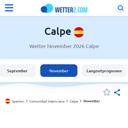
°F
°C
Calpe
Wetter November 2026 Calpe
Wetter in Calpe
Spanien
September
November
Langzeitprognosen
Schweiz
Deutschland
November
Spanien
Comunidad Valenciana
Calpe
Meine Standorte