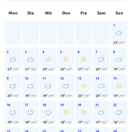
Mon
Die
Mit
Don
Fre
Sam
Son
1
23
°
/
17
°
2
3
4
5
6
7
8
23
°
21
°
20
°
20
°
21
°
20
°
19
°
/
17
°
/
16
°
/
15
°
/
15
°
/
15
°
/
14
°
/
14
°
9
10
11
12
13
14
15
20
°
19
°
19
°
19
°
20
°
20
°
19
°
/
13
°
/
14
°
/
15
°
/
14
°
/
15
°
/
15
°
/
14
°
16
17
18
19
20
21
22
19
°
18
°
18
°
18
°
17
°
17
°
16
°
/
14
°
/
14
°
/
14
°
/
12
°
/
12
°
/
12
°
/
11
°
23
24
25
26
27
28
29