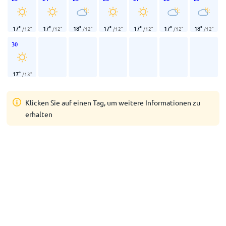
17
°
17
°
18
°
17
°
17
°
17
°
18
°
/
12
°
/
12
°
/
12
°
/
12
°
/
12
°
/
12
°
/
12
°
30
17
°
/
13
°
Klicken Sie auf einen Tag, um weitere Informationen zu
erhalten