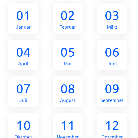
01
02
03
Januar
Februar
März
04
05
06
April
Mai
Juni
07
08
09
Juli
August
September
10
11
12
Oktober
November
Dezember