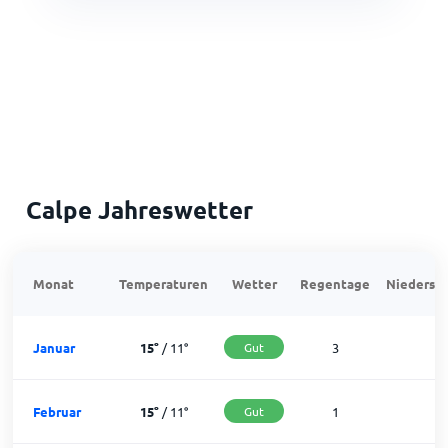
Calpe Jahreswetter
Monat
Temperaturen
Wetter
Regentage
Niedersch
Januar
15
°
/
11
°
Gut
3
2
Februar
15
°
/
11
°
Gut
1
2