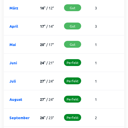
März
16
°
/
12
°
Gut
3
2
April
17
°
/
14
°
Gut
3
2
Mai
20
°
/
17
°
Gut
1
3
Juni
24
°
/
21
°
Perfekt
1
2
Juli
27
°
/
24
°
Perfekt
1
3
August
27
°
/
24
°
Perfekt
1
3
September
26
°
/
23
°
Perfekt
2
2