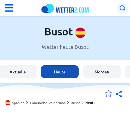
°F
°C
Busot
Wetter heute Busot
Wetter in Busot
Spanien
Aktuelle
Heute
Morgen
Schweiz
Deutschland
Heute
Spanien
Comunidad Valenciana
Busot
Meine Standorte