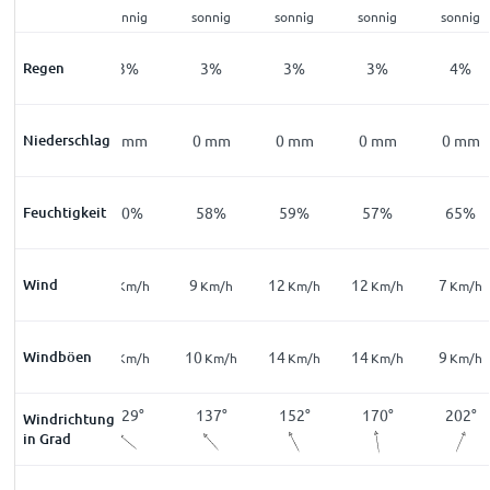
klar
sonnig
sonnig
sonnig
sonnig
sonnig
Regen
5
%
3
%
3
%
3
%
3
%
4
%
Niederschlag
0
mm
0
mm
0
mm
0
mm
0
mm
0
mm
Feuchtigkeit
69
%
60
%
58
%
59
%
57
%
65
%
Wind
5
3
9
12
12
7
Km/h
Km/h
Km/h
Km/h
Km/h
Km/h
Windböen
8
4
10
14
14
9
Km/h
Km/h
Km/h
Km/h
Km/h
Km/h
288
°
129
°
137
°
152
°
170
°
202
°
Windrichtung
in Grad