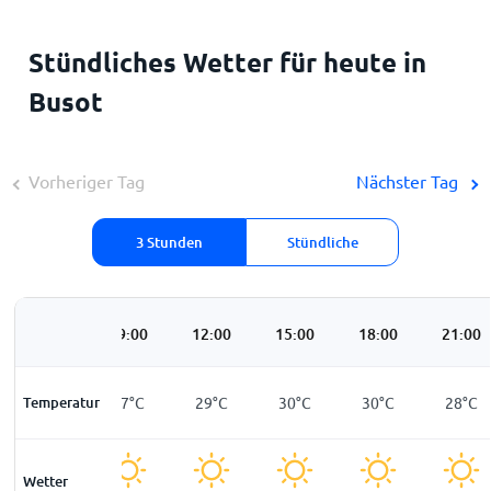
Stündliches Wetter für heute in
Busot
Vorheriger Tag
Nächster Tag
3 Stunden
Stündliche
06:00
09:00
12:00
15:00
18:00
21:00
Temperatur
25
°
C
27
°
C
29
°
C
30
°
C
30
°
C
28
°
C
Wetter