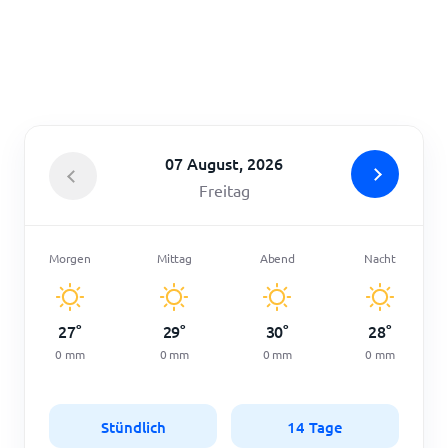
Startseite
07 August, 2026
Freitag
Morgen
Mittag
Abend
Nacht
27
°
29
°
30
°
28
°
0
mm
0
mm
0
mm
0
mm
Stündlich
14 Tage