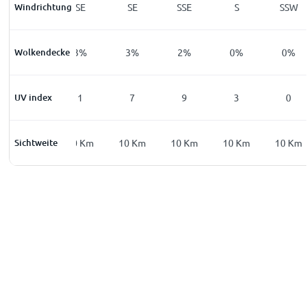
Windrichtung
WNW
SE
SE
SSE
S
SSW
Wolkendecke
4
%
3
%
3
%
2
%
0
%
0
%
UV index
0
1
7
9
3
0
Sichtweite
10
Km
10
Km
10
Km
10
Km
10
Km
10
Km