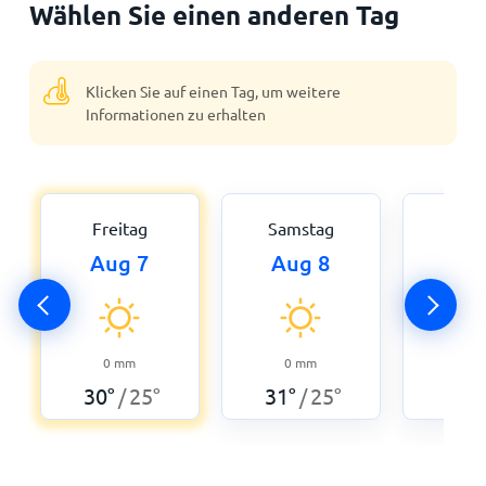
Wählen Sie einen anderen Tag
Klicken Sie auf einen Tag, um weitere
Informationen zu erhalten
Freitag
Samstag
Son
Aug 7
Aug 8
Au
0
0
mm
0
mm
31
°
30
°
25
°
31
°
25
°
/
/