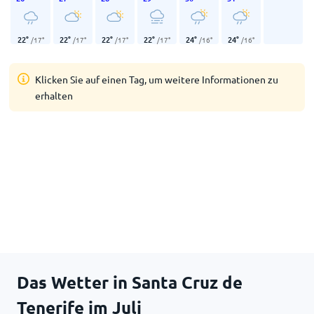
22
°
22
°
22
°
22
°
24
°
24
°
/
17
°
/
17
°
/
17
°
/
17
°
/
16
°
/
16
°
Klicken Sie auf einen Tag, um weitere Informationen zu
erhalten
Das Wetter in Santa Cruz de
Tenerife im Juli