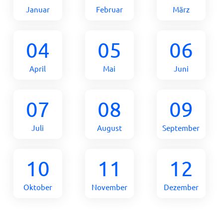
Januar
Februar
März
04
05
06
April
Mai
Juni
07
08
09
Juli
August
September
10
11
12
Oktober
November
Dezember