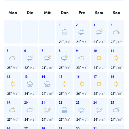
Mon
Die
Mit
Don
Fre
Sam
Son
1
2
3
4
21
°
21
°
21
°
22
°
/
15
°
/
16
°
/
16
°
/
17
°
5
6
7
8
9
10
11
25
°
22
°
21
°
23
°
23
°
24
°
25
°
/
18
°
/
17
°
/
16
°
/
16
°
/
16
°
/
17
°
/
18
°
12
13
14
15
16
17
18
25
°
24
°
24
°
25
°
26
°
25
°
25
°
/
18
°
/
17
°
/
18
°
/
17
°
/
18
°
/
18
°
/
18
°
19
20
21
22
23
24
25
25
°
24
°
24
°
23
°
24
°
24
°
24
°
/
19
°
/
18
°
/
18
°
/
18
°
/
19
°
/
18
°
/
18
°
26
27
28
29
30
31