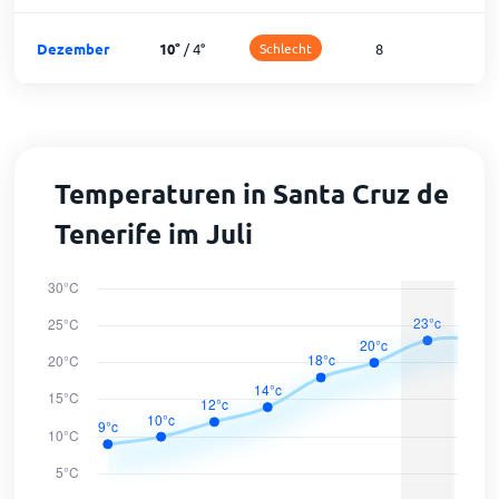
Dezember
10
°
/
4
°
Schlecht
8
2
Temperaturen in Santa Cruz de
Tenerife im Juli