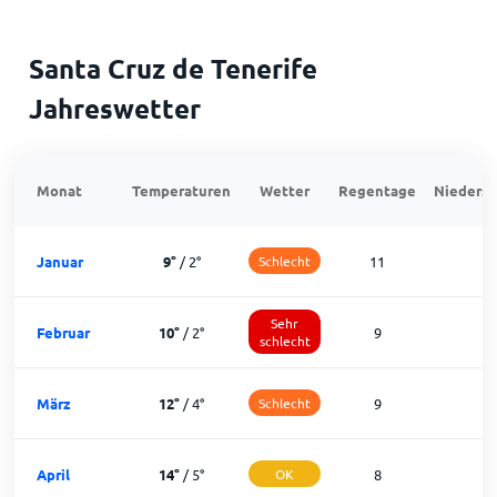
Santa Cruz de Tenerife
Jahreswetter
Monat
Temperaturen
Wetter
Regentage
Niedersc
Januar
9
°
/
2
°
Schlecht
11
1
Sehr
Februar
10
°
/
2
°
9
1
schlecht
März
12
°
/
4
°
Schlecht
9
2
April
14
°
/
5
°
OK
8
2