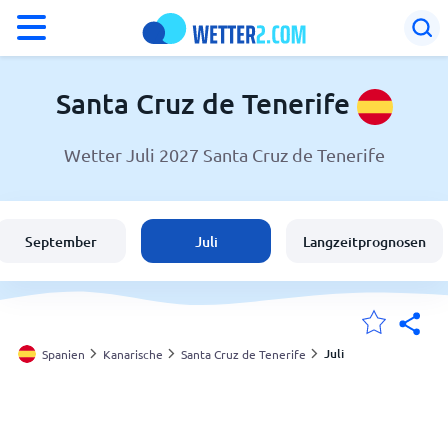
°F
°C
Santa Cruz de Tenerife
Wetter Juli 2027 Santa Cruz de Tenerife
Wetter in Santa Cruz de Tenerife
Spanien
September
Juli
Langzeitprognosen
Schweiz
Deutschland
Juli
Spanien
Kanarische
Santa Cruz de Tenerife
Meine Standorte