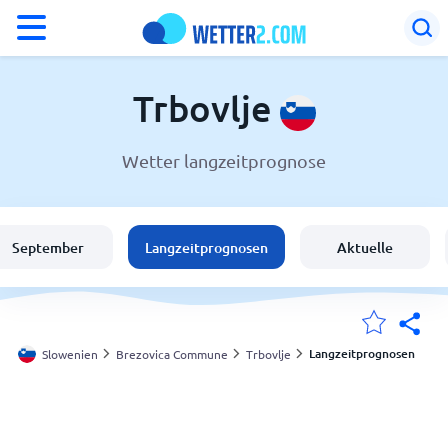
°F
°C
Trbovlje
Wetter langzeitprognose
Wetter in Trbovlje
Slowenien
September
Langzeitprognosen
Aktuelle
Schweiz
Deutschland
Langzeitprognosen
Slowenien
Brezovica Commune
Trbovlje
Meine Standorte