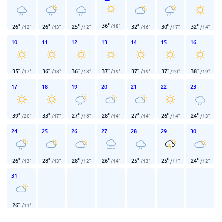
36
°
/
18
°
26
°
26
°
25
°
32
°
30
°
32
°
/
12
°
/
13
°
/
12
°
/
16
°
/
17
°
/
14
°
10
11
12
13
14
15
16
35
°
36
°
36
°
37
°
37
°
37
°
38
°
/
17
°
/
18
°
/
18
°
/
19
°
/
19
°
/
20
°
/
19
°
17
18
19
20
21
22
23
39
°
33
°
27
°
28
°
27
°
26
°
24
°
/
20
°
/
17
°
/
16
°
/
14
°
/
14
°
/
14
°
/
13
°
24
25
26
27
28
29
30
26
°
28
°
28
°
26
°
25
°
25
°
24
°
/
13
°
/
13
°
/
12
°
/
14
°
/
13
°
/
11
°
/
12
°
31
26
°
/
11
°