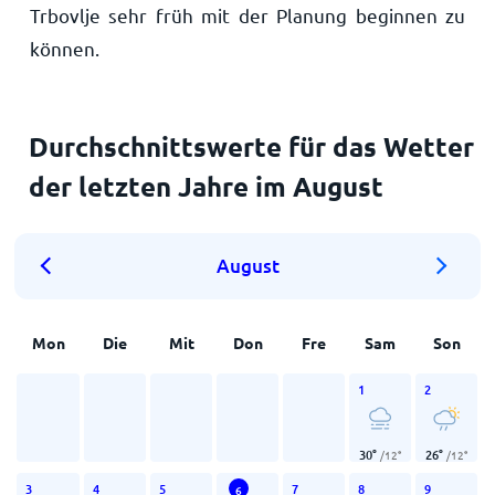
Trbovlje sehr früh mit der Planung beginnen zu
können.
Durchschnittswerte für das Wetter
der letzten Jahre im August
August
Mon
Die
Mit
Don
Fre
Sam
Son
1
2
30
°
26
°
/
12
°
/
12
°
3
4
5
7
8
9
6