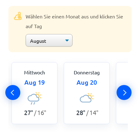
Wählen Sie einen Monat aus und klicken Sie
auf Tag
Mittwoch
Donnerstag
Fre
Aug 19
Aug 20
Aug
27
°
16
°
28
°
14
°
27
°
/
/