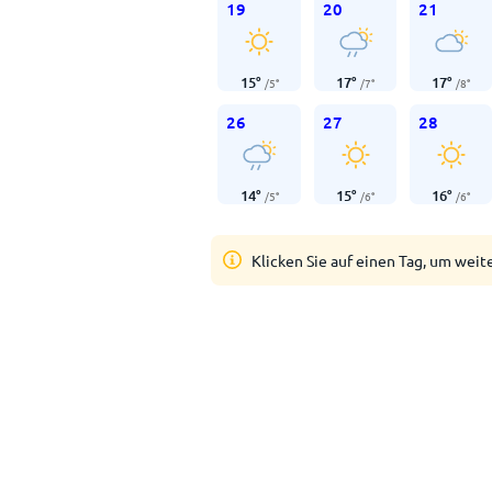
19
20
21
15
°
17
°
17
°
/
5
°
/
7
°
/
8
°
26
27
28
14
°
15
°
16
°
/
5
°
/
6
°
/
6
°
Klicken Sie auf einen Tag, um weit