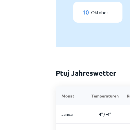
10
Oktober
Ptuj Jahreswetter
Monat
Temperaturen
R
Januar
4
°
/
-4
°