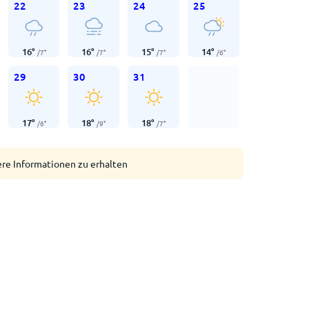
22
23
24
25
16
°
16
°
15
°
14
°
/
7
°
/
7
°
/
7
°
/
6
°
29
30
31
17
°
18
°
18
°
/
6
°
/
9
°
/
7
°
ere Informationen zu erhalten