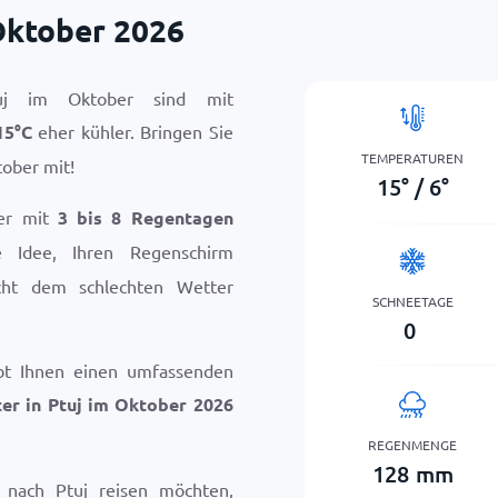
Oktober 2026
uj im Oktober sind mit
15
°
C
eher kühler. Bringen Sie
TEMPERATUREN
ober mit!
15
°
/
6
°
ber mit
3 bis 8 Regentagen
e Idee, Ihren Regenschirm
icht dem schlechten Wetter
SCHNEETAGE
0
bt Ihnen einen umfassenden
er in Ptuj im Oktober 2026
REGENMENGE
128
mm
 nach Ptuj reisen möchten,