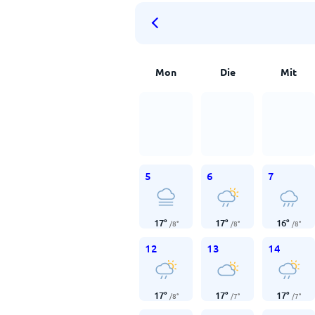
Mon
Die
Mit
5
6
7
17
°
17
°
16
°
/
8
°
/
8
°
/
8
°
12
13
14
17
°
17
°
17
°
/
8
°
/
7
°
/
7
°