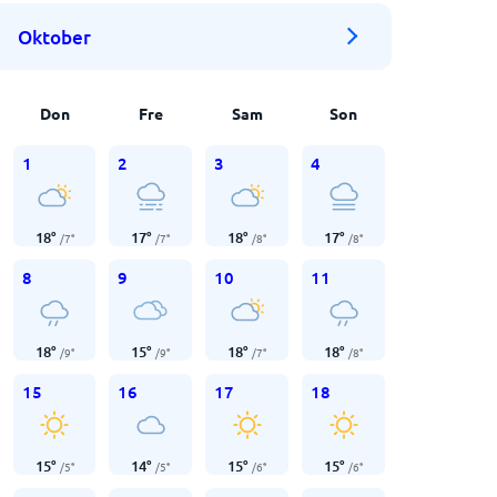
Oktober
Don
Fre
Sam
Son
1
2
3
4
18
°
17
°
18
°
17
°
/
7
°
/
7
°
/
8
°
/
8
°
8
9
10
11
18
°
15
°
18
°
18
°
/
9
°
/
9
°
/
7
°
/
8
°
15
16
17
18
15
°
14
°
15
°
15
°
/
5
°
/
5
°
/
6
°
/
6
°