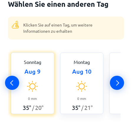
Wählen Sie einen anderen Tag
Klicken Sie auf einen Tag, um weitere
Informationen zu erhalten
Sonntag
Montag
Dien
Aug 9
Aug 10
Aug
0
38
°
0
mm
0
mm
35
°
20
°
35
°
21
°
/
/