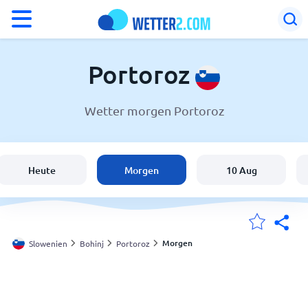
°F
°C
Portoroz
Wetter morgen Portoroz
Wetter in Portoroz
Slowenien
Heute
Morgen
10 Aug
Schweiz
Deutschland
Morgen
Slowenien
Bohinj
Portoroz
Meine Standorte