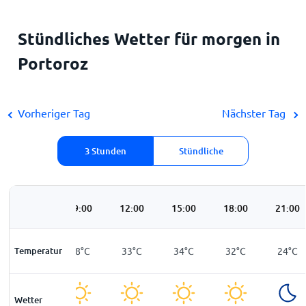
Stündliches Wetter für morgen in
Portoroz
Vorheriger Tag
Nächster Tag
3 Stunden
Stündliche
06:00
09:00
12:00
15:00
18:00
21:00
Temperatur
20
°
C
28
°
C
33
°
C
34
°
C
32
°
C
24
°
C
Wetter