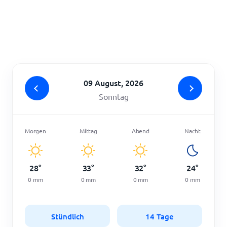
Startseite
09 August, 2026
Sonntag
Morgen
Mittag
Abend
Nacht
28
°
33
°
32
°
24
°
0
mm
0
mm
0
mm
0
mm
Stündlich
14 Tage