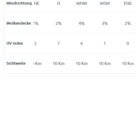
Windrichtung
ENE
ENE
N
WNW
WSW
ENE
Wolkendecke
2
%
2
%
2
%
4
%
3
%
2
%
UV index
0
2
7
6
1
0
Sichtweite
10
Km
10
Km
10
Km
10
Km
10
Km
10
Km