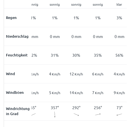
sonnig
sonnig
sonnig
sonnig
sonnig
klar
Regen
3
%
1
%
1
%
1
%
1
%
3
%
Niederschlag
0
mm
0
mm
0
mm
0
mm
0
mm
0
mm
Feuchtigkeit
60
%
42
%
31
%
30
%
35
%
56
%
10
Wind
8
4
12
6
4
Km/h
Km/h
Km/h
Km/h
Km/h
Km/h
22
Windböen
9
5
14
7
9
Km/h
Km/h
Km/h
Km/h
Km/h
Km/h
78
°
65
°
357
°
292
°
256
°
73
°
Windrichtung
in Grad