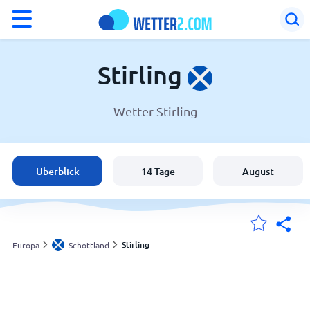
°F
°C
Stirling
Wetter Stirling
Wetter in Stirling
Schottland
Überblick
14 Tage
August
Schweiz
Deutschland
Stirling
Europa
Schottland
Meine Standorte