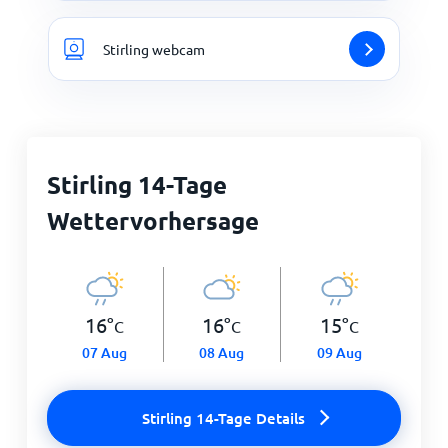
Stirling webcam
Stirling 14-Tage
Wettervorhersage
16
°
16
°
15
°
C
C
C
07 Aug
08 Aug
09 Aug
Stirling 14-Tage Details