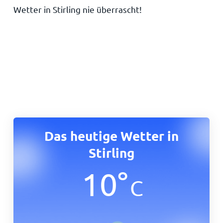
Wetter in Stirling nie überrascht!
Das heutige Wetter in
Stirling
10
°
C