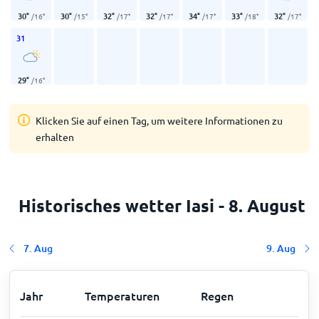
30
°
30
°
32
°
32
°
34
°
33
°
32
°
/
16
°
/
15
°
/
17
°
/
17
°
/
17
°
/
18
°
/
17
°
31
29
°
/
16
°
Klicken Sie auf einen Tag, um weitere Informationen zu
erhalten
Historisches wetter Iasi - 8. August
7. Aug
9. Aug
Jahr
Temperaturen
Regen