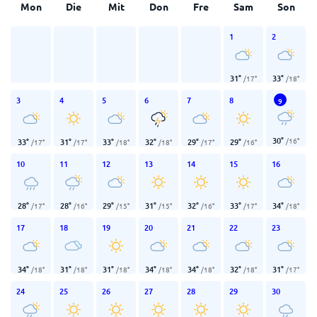
Mon
Die
Mit
Don
Fre
Sam
Son
1
2
31
°
33
°
/
17
°
/
18
°
3
4
5
6
7
8
9
30
°
/
16
°
33
°
31
°
33
°
32
°
29
°
29
°
/
17
°
/
17
°
/
18
°
/
18
°
/
17
°
/
16
°
10
11
12
13
14
15
16
28
°
28
°
29
°
31
°
32
°
33
°
34
°
/
17
°
/
16
°
/
15
°
/
15
°
/
16
°
/
17
°
/
18
°
17
18
19
20
21
22
23
34
°
31
°
31
°
34
°
34
°
32
°
31
°
/
18
°
/
18
°
/
18
°
/
18
°
/
18
°
/
18
°
/
17
°
24
25
26
27
28
29
30