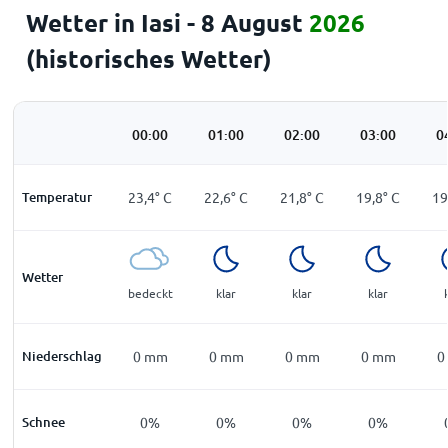
Wetter in Iasi - 8 August
2026
(historisches Wetter)
00:00
01:00
02:00
03:00
0
Temperatur
23,4
°
C
22,6
°
C
21,8
°
C
19,8
°
C
19
Wetter
bedeckt
klar
klar
klar
Niederschlag
0
mm
0
mm
0
mm
0
mm
0
Schnee
0%
0%
0%
0%