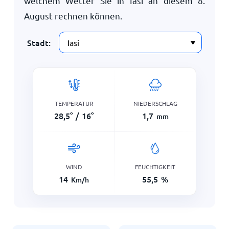
welchem Wetter Sie in Iasi an diesem
8.
August
rechnen können.
Stadt:
TEMPERATUR
NIEDERSCHLAG
28,5
°
/
16
°
1,7
mm
WIND
FEUCHTIGKEIT
14
55,5
%
Km/h