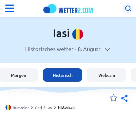
°F
°C
Iasi
Historisches wetter -
8. August
Wetter in Iasi
Rumänien
Morgen
Historisch
Webcam
Schweiz
Deutschland
Historisch
Rumänien
Gorj
Iasi
Meine Standorte