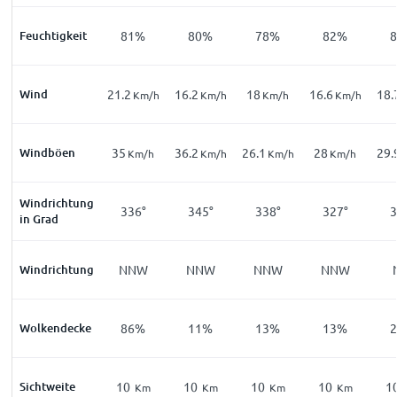
Feuchtigkeit
81%
80%
78%
82%
Wind
21.2
16.2
18
16.6
18.
Km/h
Km/h
Km/h
Km/h
Windböen
35
36.2
26.1
28
29.
Km/h
Km/h
Km/h
Km/h
Windrichtung
336°
345°
338°
327°
3
in Grad
Windrichtung
NNW
NNW
NNW
NNW
Wolkendecke
86%
11%
13%
13%
Sichtweite
10
10
10
10
1
Km
Km
Km
Km