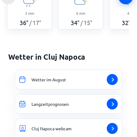
3
mm
0
mm
4
mm
36
°
17
°
34
°
15
°
32
°
/
/
/
Wetter in Cluj Napoca
Wetter im August
Langzeitprognosen
Cluj Napoca webcam