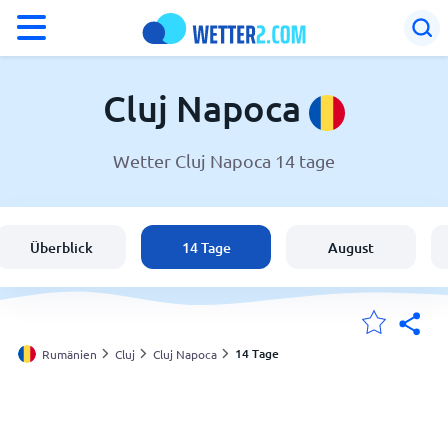
°F
°C
Cluj Napoca
Wetter Cluj Napoca 14 tage
Wetter in Cluj Napoca
Rumänien
Überblick
14 Tage
August
Schweiz
Deutschland
14 Tage
Rumänien
Cluj
Cluj Napoca
Meine Standorte