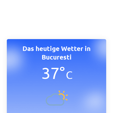
Das heutige Wetter in
Bucuresti
37
°
C