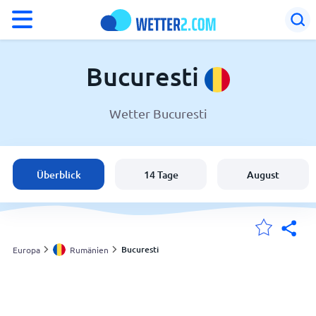
°F
°C
Bucuresti
Wetter Bucuresti
Wetter in Bucuresti
Rumänien
Überblick
14 Tage
August
Schweiz
Deutschland
Bucuresti
Europa
Rumänien
Meine Standorte