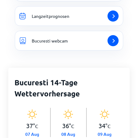
Langzeitprognosen
Bucuresti webcam
Bucuresti 14-Tage
Wettervorhersage
37
°
36
°
34
°
C
C
C
07 Aug
08 Aug
09 Aug