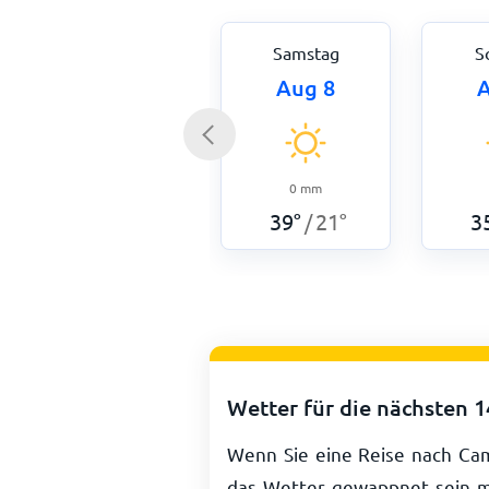
Samstag
S
Aug 8
A
0
mm
39
°
21
°
3
/
Wetter für die nächsten 
Wenn Sie eine Reise nach Cam
das Wetter gewappnet sein mö