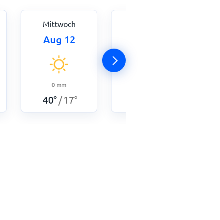
Mittwoch
Donnerstag
Aug 12
Aug 13
0
mm
0
mm
41
°
19
°
/
40
°
17
°
/