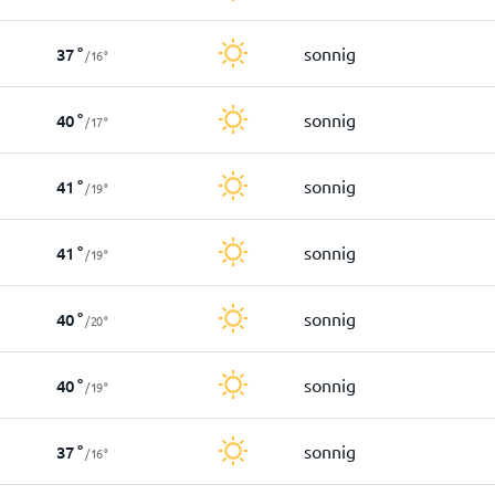
sonnig
37
°
/
16
°
sonnig
40
°
/
17
°
sonnig
41
°
/
19
°
sonnig
41
°
/
19
°
sonnig
40
°
/
20
°
sonnig
40
°
/
19
°
sonnig
37
°
/
16
°