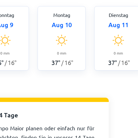
onntag
Montag
Dienstag
ug 9
Aug 10
Aug 11
0
mm
0
mm
0
mm
5
°
16
°
37
°
16
°
37
°
16
°
/
/
/
14 Tage
po Maior planen oder einfach nur für
chten, finden Sie in unserer 14 Tage