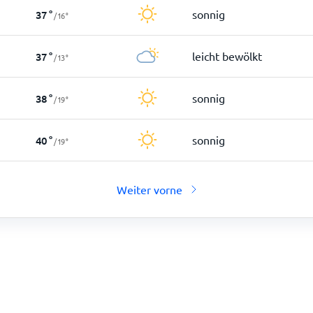
sonnig
37
°
/
16
°
leicht bewölkt
37
°
/
13
°
sonnig
38
°
/
19
°
sonnig
40
°
/
19
°
Weiter vorne