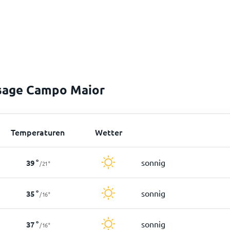
sage Campo Maior
Temperaturen
Wetter
sonnig
39
°
/
21
°
sonnig
35
°
/
16
°
sonnig
37
°
/
16
°