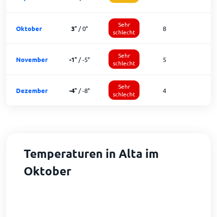
Sehr
Oktober
3
°
/
0
°
8
1
schlecht
Sehr
November
-1
°
/
-5
°
5
1
schlecht
Sehr
Dezember
-4
°
/
-8
°
4
schlecht
Temperaturen in Alta im
Oktober