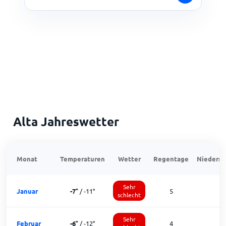
Alta Jahreswetter
Monat
Temperaturen
Wetter
Regentage
Niedersc
Sehr
Januar
-7
°
/
-11
°
5
schlecht
Sehr
Februar
-6
°
/
-12
°
4