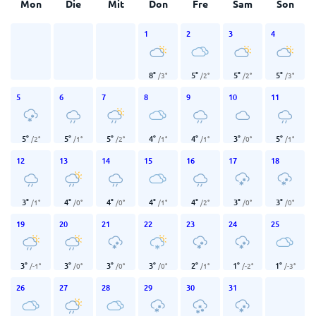
Mon
Die
Mit
Don
Fre
Sam
Son
1
2
3
4
8
°
5
°
5
°
5
°
/
3
°
/
2
°
/
2
°
/
3
°
5
6
7
8
9
10
11
5
°
5
°
5
°
4
°
4
°
3
°
5
°
/
2
°
/
1
°
/
2
°
/
1
°
/
1
°
/
0
°
/
1
°
12
13
14
15
16
17
18
3
°
4
°
4
°
4
°
4
°
3
°
3
°
/
1
°
/
0
°
/
0
°
/
1
°
/
2
°
/
0
°
/
0
°
19
20
21
22
23
24
25
3
°
3
°
3
°
3
°
2
°
1
°
1
°
/
-1
°
/
0
°
/
0
°
/
0
°
/
1
°
/
-2
°
/
-3
°
26
27
28
29
30
31