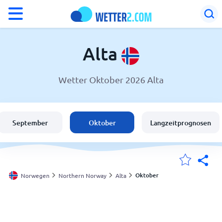
°F
°C
Alta
Wetter Oktober 2026 Alta
Wetter in Alta
Norwegen
September
Oktober
Langzeitprognosen
Schweiz
Deutschland
Oktober
Norwegen
Northern Norway
Alta
Meine Standorte