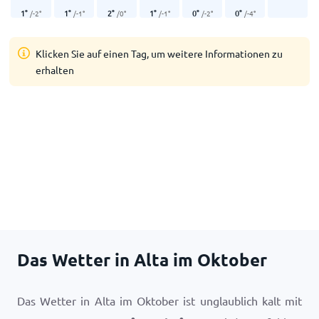
1
°
1
°
2
°
1
°
0
°
0
°
/
-2
°
/
-1
°
/
0
°
/
-1
°
/
-2
°
/
-4
°
Klicken Sie auf einen Tag, um weitere Informationen zu
erhalten
Das Wetter in Alta im Oktober
Das Wetter in Alta im Oktober ist unglaublich kalt mit