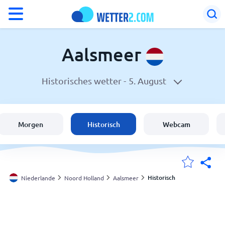
°F
°C
Aalsmeer
Historisches wetter -
5. August
Wetter in Aalsmeer
Niederlande
Morgen
Historisch
Webcam
Schweiz
Deutschland
Historisch
Niederlande
Noord Holland
Aalsmeer
Meine Standorte