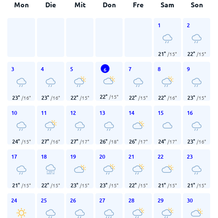
Mon
Die
Mit
Don
Fre
Sam
Son
1
2
21
°
22
°
/
15
°
/
15
°
3
4
5
7
8
9
6
22
°
/
15
°
23
°
23
°
22
°
22
°
22
°
23
°
/
16
°
/
16
°
/
15
°
/
15
°
/
16
°
/
15
°
10
11
12
13
14
15
16
24
°
27
°
27
°
26
°
26
°
24
°
23
°
/
15
°
/
16
°
/
17
°
/
18
°
/
17
°
/
17
°
/
16
°
17
18
19
20
21
22
23
21
°
22
°
23
°
23
°
22
°
21
°
21
°
/
15
°
/
15
°
/
15
°
/
15
°
/
15
°
/
15
°
/
15
°
24
25
26
27
28
29
30