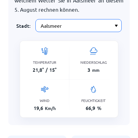
welchem Wetter Sie in Aalsmeer an diesem
5. August
rechnen können.
Stadt:
TEMPERATUR
NIEDERSCHLAG
21,8
°
/
15
°
3
mm
WIND
FEUCHTIGKEIT
19,6
66,9
%
Km/h