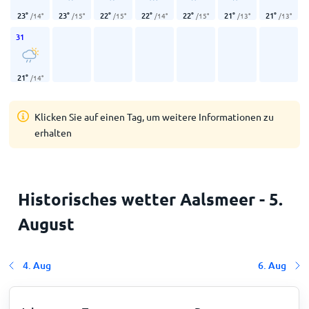
23
°
23
°
22
°
22
°
22
°
21
°
21
°
/
14
°
/
15
°
/
15
°
/
14
°
/
15
°
/
13
°
/
13
°
31
21
°
/
14
°
Klicken Sie auf einen Tag, um weitere Informationen zu
erhalten
Historisches wetter Aalsmeer - 5.
August
4. Aug
6. Aug