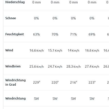
Niederschlag
0
mm
0
mm
0
mm
0
mm
0
Schnee
0%
0%
0%
0%
Feuchtigkeit
63%
70%
71%
69%
Wind
16.6
15.1
14
16.6
16.
Km/h
Km/h
Km/h
Km/h
Windböen
25.6
24.7
28.3
27.4
26.
Km/h
Km/h
Km/h
Km/h
Windrichtung
229°
220°
216°
223°
2
in Grad
Windrichtung
SW
SW
SW
SW