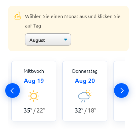
Wählen Sie einen Monat aus und klicken Sie
auf Tag
Mittwoch
Donnerstag
Fre
Aug 19
Aug 20
Aug
35
°
22
°
32
°
18
°
32
°
/
/