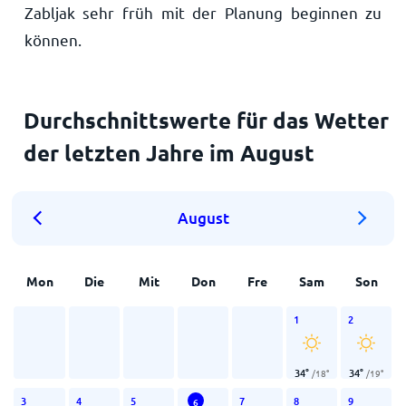
Zabljak sehr früh mit der Planung beginnen zu
können.
Durchschnittswerte für das Wetter
der letzten Jahre im August
August
Mon
Die
Mit
Don
Fre
Sam
Son
1
2
34
°
34
°
/
18
°
/
19
°
3
4
5
7
8
9
6