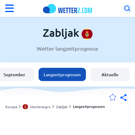
°F
°C
Zabljak
Wetter langzeitprognose
Wetter in Zabljak
Montenegro
September
Langzeitprognosen
Aktuelle
Schweiz
Deutschland
Langzeitprognosen
Europa
Montenegro
Zabljak
Meine Standorte