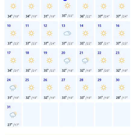
35
°
/
22
°
34
°
34
°
31
°
36
°
37
°
37
°
/
19
°
/
19
°
/
19
°
/
22
°
/
24
°
/
24
°
10
11
12
13
14
15
16
37
°
37
°
37
°
37
°
35
°
33
°
37
°
/
23
°
/
23
°
/
24
°
/
23
°
/
22
°
/
21
°
/
23
°
17
18
19
20
21
22
23
34
°
35
°
35
°
32
°
32
°
31
°
32
°
/
21
°
/
21
°
/
22
°
/
18
°
/
19
°
/
20
°
/
19
°
24
25
26
27
28
29
30
31
°
32
°
32
°
33
°
33
°
31
°
28
°
/
19
°
/
19
°
/
19
°
/
19
°
/
19
°
/
19
°
/
17
°
31
27
°
/
17
°