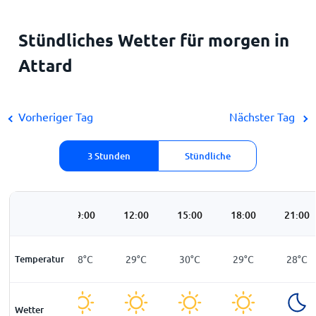
Stündliches Wetter für morgen in
Attard
Vorheriger Tag
Nächster Tag
3 Stunden
Stündliche
06:00
09:00
12:00
15:00
18:00
21:00
Temperatur
28
°
C
28
°
C
29
°
C
30
°
C
29
°
C
28
°
C
Wetter