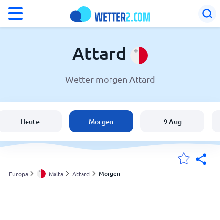
°F
°C
Attard
Wetter morgen Attard
Wetter in Attard
Malta
Heute
Morgen
9 Aug
Schweiz
Deutschland
Morgen
Europa
Malta
Attard
Meine Standorte