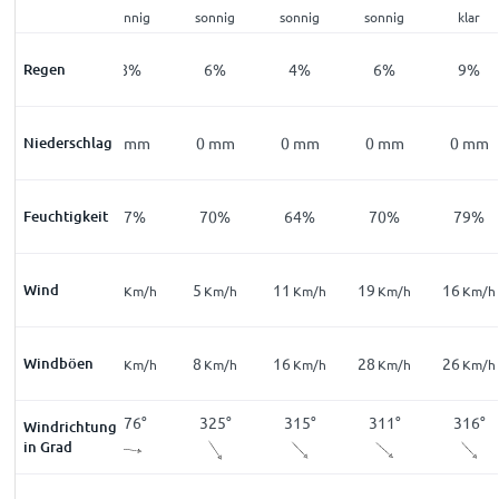
klar
sonnig
sonnig
sonnig
sonnig
klar
Regen
10
%
8
%
6
%
4
%
6
%
9
%
Niederschlag
0
mm
0
mm
0
mm
0
mm
0
mm
0
mm
Feuchtigkeit
82
%
77
%
70
%
64
%
70
%
79
%
17
Wind
12
5
11
19
16
Km/h
Km/h
Km/h
Km/h
Km/h
Km/h
26
Windböen
17
8
16
28
26
Km/h
Km/h
Km/h
Km/h
Km/h
Km/h
274
°
276
°
325
°
315
°
311
°
316
°
Windrichtung
in Grad