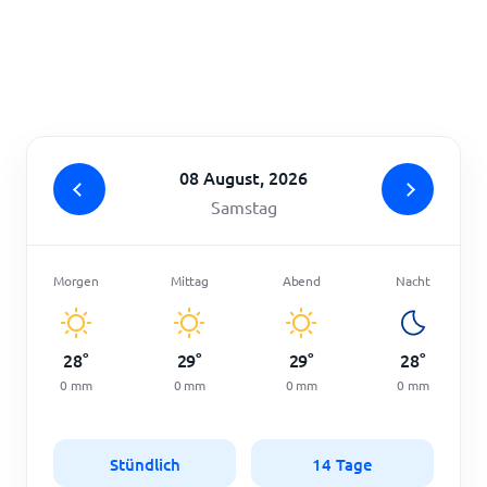
Startseite
08 August, 2026
Samstag
Morgen
Mittag
Abend
Nacht
28
°
29
°
29
°
28
°
0
mm
0
mm
0
mm
0
mm
Stündlich
14 Tage