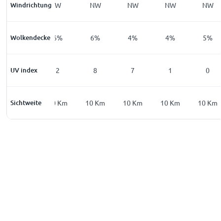
Windrichtung
W
W
NW
NW
NW
NW
Wolkendecke
2
%
6
%
6
%
4
%
4
%
5
%
UV index
0
2
8
7
1
0
Sichtweite
10
Km
10
Km
10
Km
10
Km
10
Km
10
Km