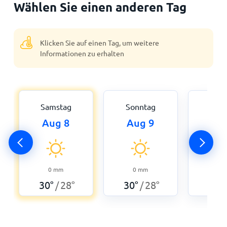
Wählen Sie einen anderen Tag
Klicken Sie auf einen Tag, um weitere
Informationen zu erhalten
Samstag
Sonntag
Mon
Aug 8
Aug 9
Aug
0
30
°
0
mm
0
mm
30
°
28
°
30
°
28
°
/
/