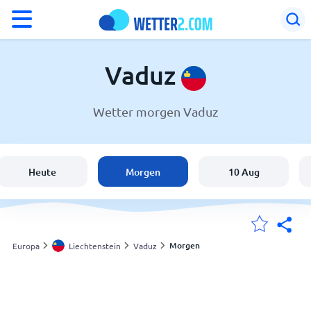
°F
°C
Vaduz
Wetter morgen Vaduz
Wetter in Vaduz
Liechtenstein
Heute
Morgen
10 Aug
Schweiz
Deutschland
Morgen
Europa
Liechtenstein
Vaduz
Meine Standorte