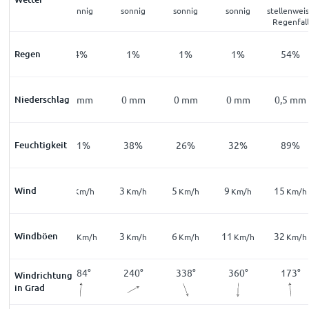
klar
sonnig
sonnig
sonnig
sonnig
stellenwei
Regenfall
Regen
10
%
4
%
1
%
1
%
1
%
54
%
Niederschlag
0
mm
0
mm
0
mm
0
mm
0
mm
0,5
mm
Feuchtigkeit
80
%
61
%
38
%
26
%
32
%
89
%
11
Wind
9
3
5
9
15
Km/h
Km/h
Km/h
Km/h
Km/h
Km/h
23
Windböen
11
3
6
11
32
Km/h
Km/h
Km/h
Km/h
Km/h
Km/h
183
°
184
°
240
°
338
°
360
°
173
°
Windrichtung
in Grad