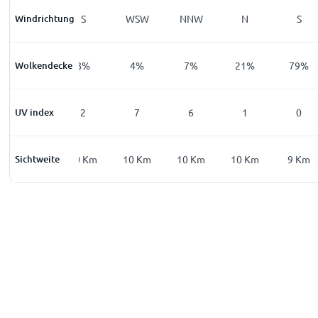
Windrichtung
S
S
WSW
NNW
N
S
Wolkendecke
6
%
8
%
4
%
7
%
21
%
79
%
UV index
0
2
7
6
1
0
Sichtweite
10
Km
10
Km
10
Km
10
Km
10
Km
9
Km