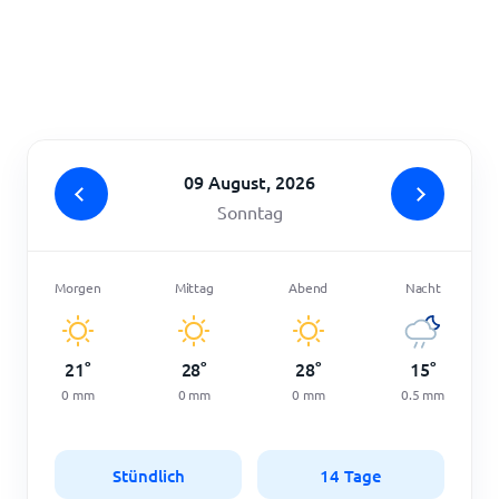
Startseite
09 August, 2026
Sonntag
Morgen
Mittag
Abend
Nacht
21
°
28
°
28
°
15
°
0
mm
0
mm
0
mm
0.5
mm
Stündlich
14 Tage