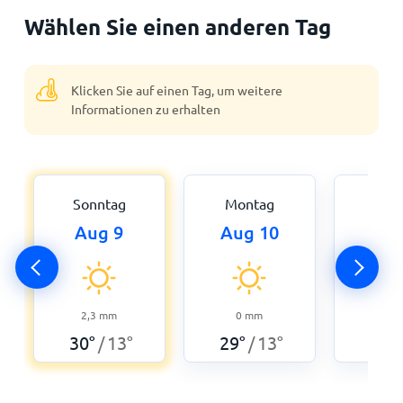
Wählen Sie einen anderen Tag
Klicken Sie auf einen Tag, um weitere
Informationen zu erhalten
Sonntag
Montag
Dien
Aug 9
Aug 10
Aug
2,3
mm
0
mm
0,3
30
°
13
°
29
°
13
°
28
°
/
/