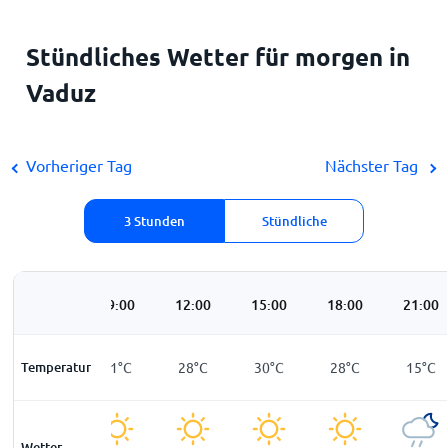
Stündliches Wetter für morgen in
Vaduz
Vorheriger Tag
Nächster Tag
3 Stunden
Stündliche
06:00
09:00
12:00
15:00
18:00
21:00
Temperatur
13
°
C
21
°
C
28
°
C
30
°
C
28
°
C
15
°
C
Wetter