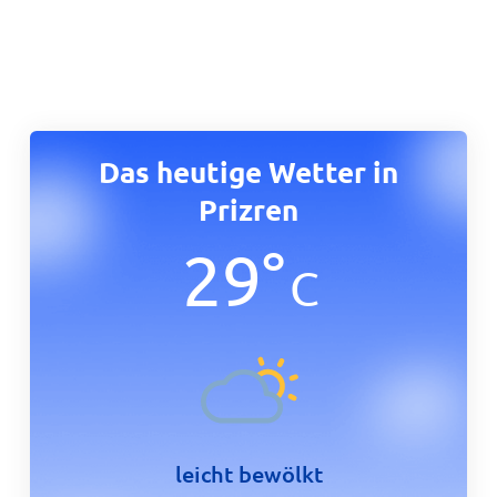
Das heutige Wetter in
Prizren
29
°
C
leicht bewölkt