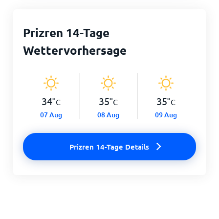
Prizren 14-Tage
Wettervorhersage
34
°
35
°
35
°
C
C
C
07 Aug
08 Aug
09 Aug
Prizren 14-Tage Details