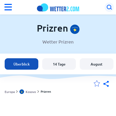
°F
°C
Prizren
Wetter Prizren
Wetter in Prizren
Kosovo
Überblick
14 Tage
August
Schweiz
Deutschland
Prizren
Europa
Kosovo
Meine Standorte