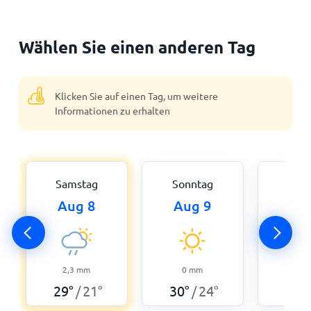
Wählen Sie einen anderen Tag
Klicken Sie auf einen Tag, um weitere
Informationen zu erhalten
Samstag
Sonntag
Mon
Aug 8
Aug 9
Aug
0
31
°
2,3
mm
0
mm
29
°
21
°
30
°
24
°
/
/