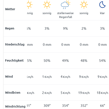
Wetter
stellenweise
sonnig
sonnig
stellenweise
sonnig
klar
Regenfall
Regenfall
Regen
53
%
5
%
3
%
9
%
2
%
3
%
0,6
Niederschlag
mm
0
mm
0
mm
0
mm
0
mm
0
mm
Feuchtigkeit
81
%
65
%
50
%
49
%
48
%
54
%
13
Wind
9
1
4
9
9
Km/h
Km/h
Km/h
Km/h
Km/h
Km/h
23
Windböen
11
2
5
19
18
Km/h
Km/h
Km/h
Km/h
Km/h
Km/h
17
°
31
°
309
°
354
°
352
°
66
°
Windrichtung