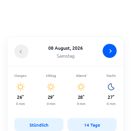
Startseite
08 August, 2026
Samstag
Morgen
Mittag
Abend
Nacht
26
°
29
°
28
°
27
°
0
mm
0
mm
0
mm
0
mm
Stündlich
14 Tage