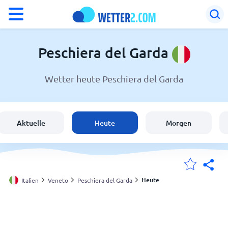
°F
°C
Peschiera del Garda
Wetter heute Peschiera del Garda
Wetter in Peschiera del Garda
Italien
Aktuelle
Heute
Morgen
Schweiz
Deutschland
Heute
Italien
Veneto
Peschiera del Garda
Meine Standorte