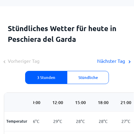
Stündliches Wetter für heute in
Peschiera del Garda
Vorheriger Tag
Nächster Tag
3 Stunden
Stündliche
06:00
09:00
12:00
15:00
18:00
21:00
Temperatur
21
°
C
26
°
C
29
°
C
28
°
C
28
°
C
27
°
C