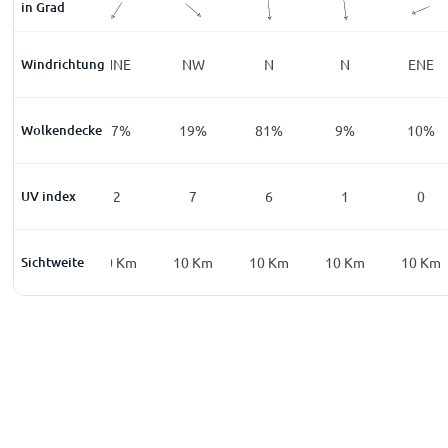
in Grad
Windrichtung
NNE
NNE
NW
N
N
ENE
Wolkendecke
84
%
17
%
19
%
81
%
9
%
10
%
UV index
0
2
7
6
1
0
Sichtweite
9
Km
10
Km
10
Km
10
Km
10
Km
10
Km