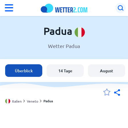
°F
°C
Padua
Wetter Padua
Wetter in Padua
Italien
Überblick
14 Tage
August
Schweiz
Deutschland
Padua
Italien
Veneto
Meine Standorte