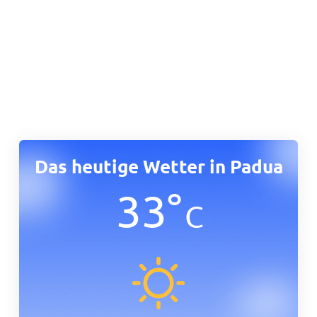
Das heutige Wetter in Padua
33
°
C