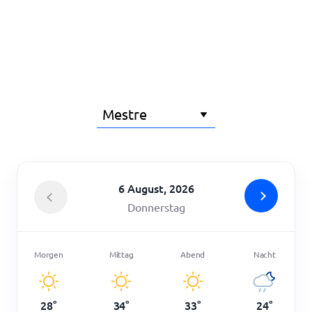
Startseite
6 August, 2026
Donnerstag
Morgen
Mittag
Abend
Nacht
28
°
34
°
33
°
24
°