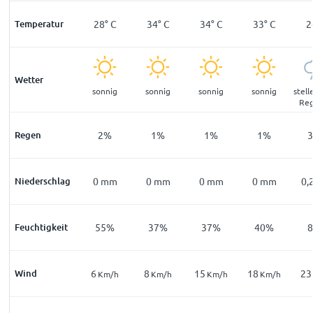
°
C
Temperatur
22
°
C
28
°
C
34
°
C
34
°
C
33
°
C
2
Wetter
ar
klar
sonnig
sonnig
sonnig
sonnig
stel
Reg
%
Regen
9
%
2
%
1
%
1
%
1
%
mm
Niederschlag
0
mm
0
mm
0
mm
0
mm
0
mm
0,
9
%
Feuchtigkeit
79
%
55
%
37
%
37
%
40
%
Wind
10
6
8
15
18
23
m/h
Km/h
Km/h
Km/h
Km/h
Km/h