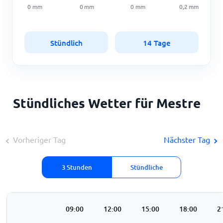
0
mm
0
mm
0
mm
0,2
mm
Stündlich
14 Tage
Stündliches Wetter für Mestre
Vorheriger Tag
Nächster Tag
3 Stunden
Stündliche
:00
06:00
09:00
12:00
15:00
18:00
2