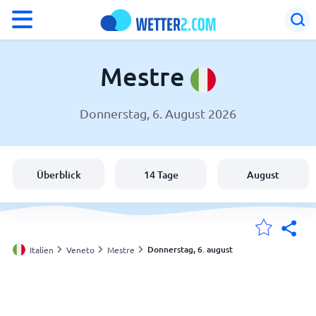
°F
°C
Mestre
Donnerstag, 6. August 2026
Wetter in Mestre
Italien
Überblick
14 Tage
August
Schweiz
Deutschland
Donnerstag, 6. august
Italien
Veneto
Mestre
Meine Standorte