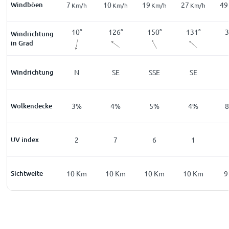
Windböen
20
7
10
19
27
49
m/h
Km/h
Km/h
Km/h
Km/h
Km/h
5
°
28
°
10
°
126
°
150
°
131
°
3
Windrichtung
in Grad
E
Windrichtung
NNE
N
SE
SSE
SE
%
Wolkendecke
3
%
3
%
4
%
5
%
4
%
0
UV index
0
2
7
6
1
Km
Sichtweite
10
Km
10
Km
10
Km
10
Km
10
Km
9