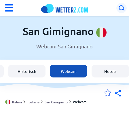
°F
°C
San Gimignano
Webcam San Gimignano
Wetter in San Gimignano
Italien
Historisch
Webcam
Hotels
Schweiz
Deutschland
Webcam
Italien
Toskana
San Gimignano
Meine Standorte