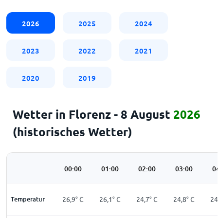
2026
2025
2024
2023
2022
2021
2020
2019
Wetter in Florenz - 8 August
2026
(historisches Wetter)
00:00
01:00
02:00
03:00
0
Temperatur
26,9
°
C
26,1
°
C
24,7
°
C
24,8
°
C
24