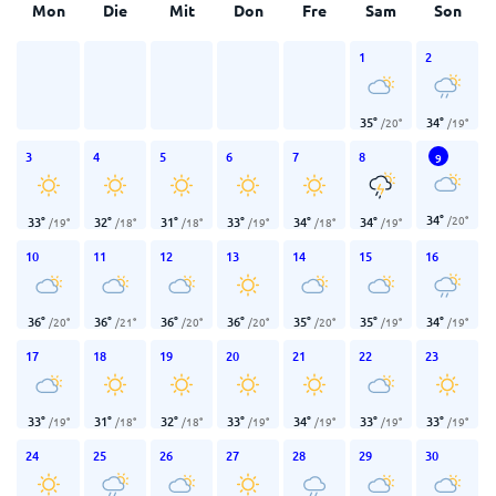
Mon
Die
Mit
Don
Fre
Sam
Son
1
2
35
°
34
°
/
20
°
/
19
°
3
4
5
6
7
8
9
34
°
/
20
°
33
°
32
°
31
°
33
°
34
°
34
°
/
19
°
/
18
°
/
18
°
/
19
°
/
18
°
/
19
°
10
11
12
13
14
15
16
36
°
36
°
36
°
36
°
35
°
35
°
34
°
/
20
°
/
21
°
/
20
°
/
20
°
/
20
°
/
19
°
/
19
°
17
18
19
20
21
22
23
33
°
31
°
32
°
33
°
34
°
33
°
33
°
/
19
°
/
18
°
/
18
°
/
19
°
/
19
°
/
19
°
/
19
°
24
25
26
27
28
29
30