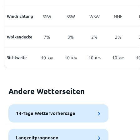
Windrichtung
SSW
SSW
WSW
NNE
Wolkendecke
7%
3%
2%
2%
Sichtweite
10
10
10
10
1
Km
Km
Km
Km
Andere Wetterseiten
14-Tage Wettervorhersage
Langzeitprognosen