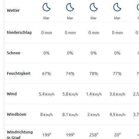
Wetter
klar
klar
klar
klar
Niederschlag
0
mm
0
mm
0
mm
0
mm
0
Schnee
0%
0%
0%
0%
Feuchtigkeit
67%
74%
78%
77%
Wind
5.4
5.8
1.4
3.6
2.5
Km/h
Km/h
Km/h
Km/h
Windböen
8
8.1
2
4.9
3.7
Km/h
Km/h
Km/h
Km/h
Windrichtung
199°
199°
258°
20°
in Grad