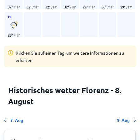
32
°
32
°
32
°
32
°
29
°
30
°
29
°
/
18
°
/
18
°
/
19
°
/
18
°
/
18
°
/
17
°
/
17
°
31
28
°
/
16
°
Klicken Sie auf einen Tag, um weitere Informationen zu
erhalten
Historisches wetter Florenz - 8.
August
7. Aug
9. Aug