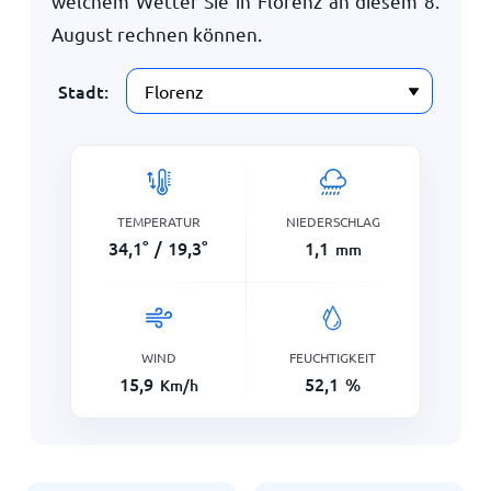
welchem Wetter Sie in Florenz an diesem
8.
August
rechnen können.
Stadt:
TEMPERATUR
NIEDERSCHLAG
34,1
°
/
19,3
°
1,1
mm
WIND
FEUCHTIGKEIT
15,9
52,1
%
Km/h