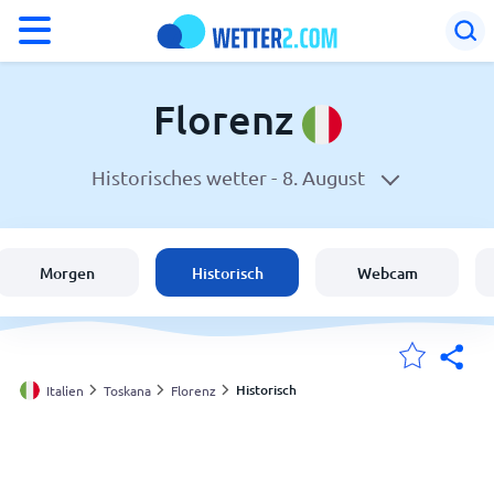
°F
°C
Florenz
Historisches wetter -
8. August
Wetter in Florenz
Italien
Morgen
Historisch
Webcam
Schweiz
Deutschland
Historisch
Italien
Toskana
Florenz
Meine Standorte