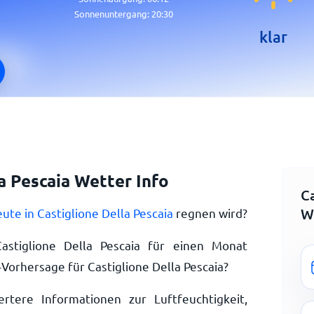
Sonnenuntergang:
20:30
klar
a Pescaia Wetter Info
Ca
W
ute in Castiglione Della Pescaia
regnen wird?
stiglione Della Pescaia für einen Monat
Vorhersage für Castiglione Della Pescaia?
ertere Informationen zur Luftfeuchtigkeit,