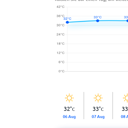
32
°
33
°
33
C
C
06 Aug
07 Aug
08 