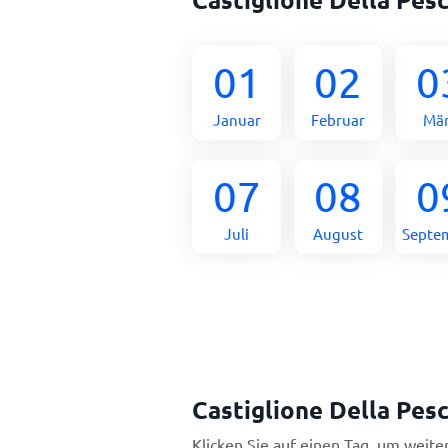
01
02
0
Januar
Februar
Mä
07
08
0
Juli
August
Septe
Castiglione Della Pes
Klicken Sie auf einen Tag, um weite