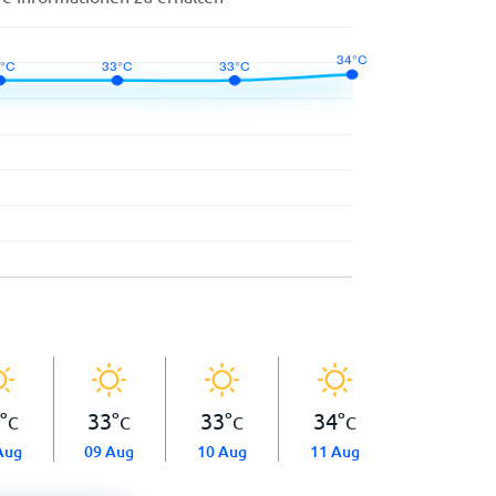
°
33
°
33
°
34
°
C
C
C
C
Aug
09 Aug
10 Aug
11 Aug