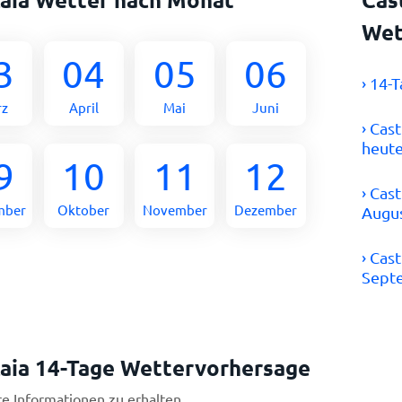
Wet
3
04
05
06
› 14-
rz
April
Mai
Juni
› Cas
heut
9
10
11
12
› Cas
mber
Oktober
November
Dezember
Augu
› Cas
Sept
caia 14-Tage Wettervorhersage
re Informationen zu erhalten