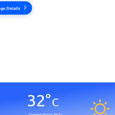
age Details
32
°
C
Sonnenaufgang:
06:12