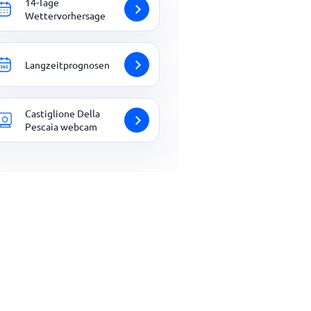
14-Tage
Wettervorhersage
Langzeitprognosen
Castiglione Della
Pescaia webcam