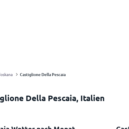
Castiglione Della Pescaia
Toskana
glione Della Pescaia, Italien
caia Wetter nach Monat
Cas