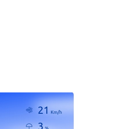
21
Km/h
3
%