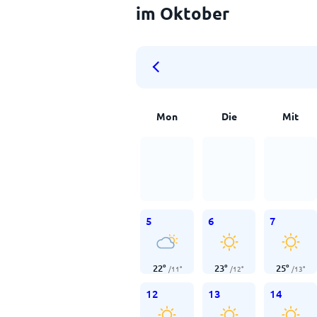
im Oktober
Mon
Die
Mit
5
6
7
22
°
23
°
25
°
/
11
°
/
12
°
/
13
°
12
13
14