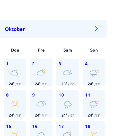
Oktober
Don
Fre
Sam
Son
1
2
3
4
24
°
24
°
23
°
24
°
/
13
°
/
13
°
/
13
°
/
12
°
8
9
10
11
24
°
24
°
24
°
24
°
/
13
°
/
14
°
/
13
°
/
13
°
15
16
17
18