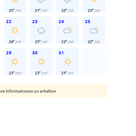
25
°
21
°
22
°
23
°
/
14
°
/
13
°
/
13
°
/
13
°
22
23
24
25
24
°
25
°
23
°
22
°
/
14
°
/
14
°
/
14
°
/
13
°
29
30
31
23
°
23
°
21
°
/
12
°
/
13
°
/
11
°
ere Informationen zu erhalten