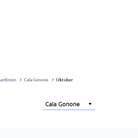
Oktober
Sardinien
Cala Gonone