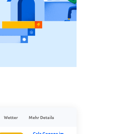
Wetter
Mehr Details
Cala Gonone im