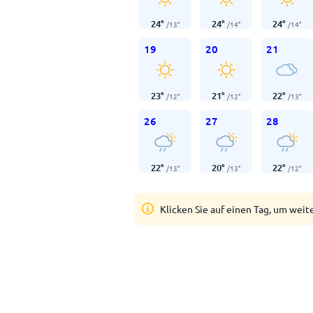
24
°
24
°
24
°
/
13
°
/
14
°
/
14
°
19
20
21
23
°
21
°
22
°
/
12
°
/
12
°
/
13
°
26
27
28
22
°
20
°
22
°
/
13
°
/
13
°
/
12
°
Klicken Sie auf einen Tag, um weit