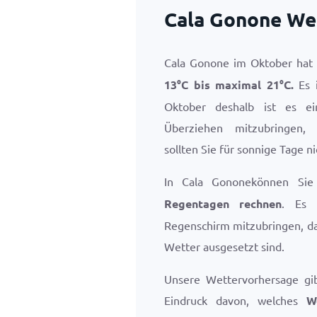
Cala Gonone We
Cala Gonone im Oktober ha
13
°
C
bis maximal
21
°
C
.
Es i
Oktober deshalb ist es e
Überziehen mitzubringen,
sollten Sie für sonnige Tage n
In Cala Gononekönnen Si
Regentagen rechnen
. Es 
Regenschirm mitzubringen, da
Wetter ausgesetzt sind.
Unsere Wettervorhersage gi
Eindruck davon, welches
W