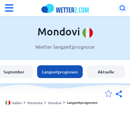
°F
°C
Mondovi
Wetter langzeitprognose
Wetter in Mondovi
Italien
September
Langzeitprognosen
Aktuelle
Schweiz
Deutschland
Langzeitprognosen
Italien
Piemonte
Mondovi
Meine Standorte