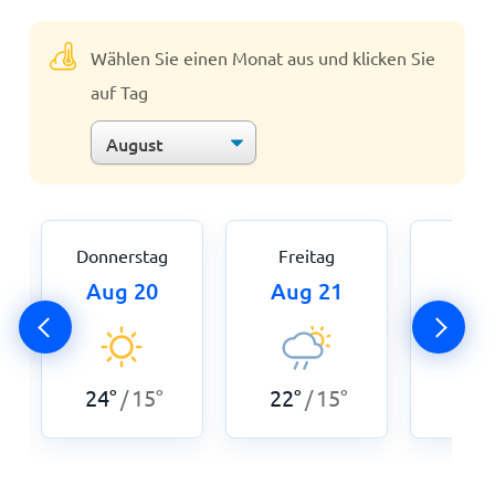
Wählen Sie einen Monat aus und klicken Sie
auf Tag
Donnerstag
Freitag
Sam
Aug 20
Aug 21
Aug
24
°
15
°
22
°
15
°
23
°
/
/