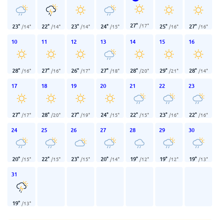
27
°
/
17
°
23
°
22
°
23
°
24
°
25
°
27
°
/
14
°
/
14
°
/
14
°
/
15
°
/
16
°
/
16
°
10
11
12
13
14
15
16
28
°
27
°
26
°
27
°
28
°
29
°
28
°
/
16
°
/
16
°
/
17
°
/
18
°
/
20
°
/
21
°
/
14
°
17
18
19
20
21
22
23
27
°
28
°
27
°
24
°
22
°
23
°
22
°
/
17
°
/
20
°
/
19
°
/
15
°
/
15
°
/
16
°
/
16
°
24
25
26
27
28
29
30
20
°
22
°
23
°
20
°
19
°
19
°
19
°
/
15
°
/
15
°
/
15
°
/
14
°
/
12
°
/
12
°
/
13
°
31
19
°
/
13
°