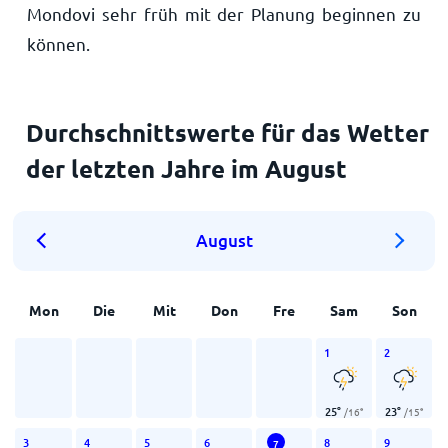
Mondovi sehr früh mit der Planung beginnen zu
können.
Durchschnittswerte für das Wetter
der letzten Jahre im August
August
Mon
Die
Mit
Don
Fre
Sam
Son
1
2
25
°
23
°
/
16
°
/
15
°
3
4
5
6
8
9
7