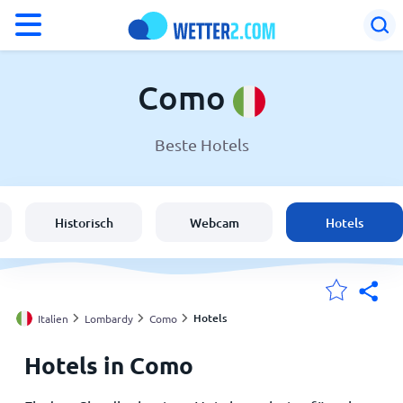
°F
°C
Como
Beste Hotels
Wetter in Como
Italien
Historisch
Webcam
Hotels
Schweiz
Deutschland
Hotels
Italien
Lombardy
Como
Hotels in Como
Meine Standorte