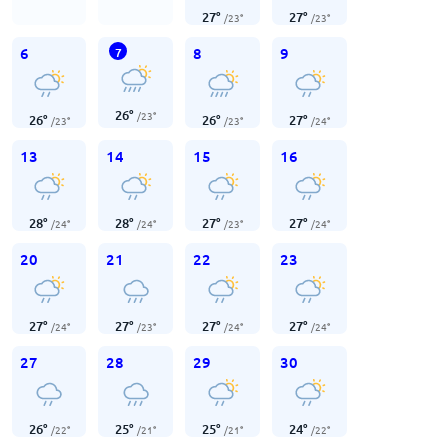
27
°
27
°
/
23
°
/
23
°
6
8
9
7
26
°
/
23
°
26
°
26
°
27
°
/
23
°
/
23
°
/
24
°
13
14
15
16
28
°
28
°
27
°
27
°
/
24
°
/
24
°
/
23
°
/
24
°
20
21
22
23
27
°
27
°
27
°
27
°
/
24
°
/
23
°
/
24
°
/
24
°
27
28
29
30
26
°
25
°
25
°
24
°
/
22
°
/
21
°
/
21
°
/
22
°