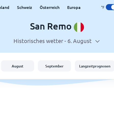
hland
Schweiz
Österreich
Europa
°F
San Remo
Historisches wetter -
6. August
August
September
Langzeitprognosen