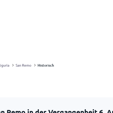
Historisch
Liguria
San Remo
an Remo in der Vergangenheit
6. 