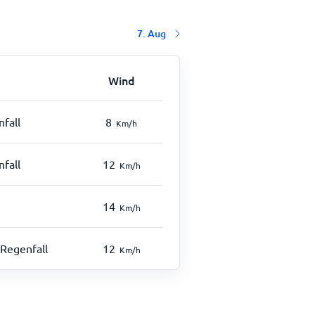
7. Aug
Wind
fall
8
Km/h
fall
12
Km/h
14
Km/h
Regenfall
12
Km/h