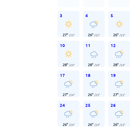
3
4
5
27
°
26
°
26
°
/
23
°
/
22
°
/
23
°
10
11
12
28
°
28
°
28
°
/
24
°
/
24
°
/
24
°
17
18
19
27
°
26
°
27
°
/
24
°
/
23
°
/
22
°
24
25
26
26
°
26
°
26
°
/
24
°
/
24
°
/
23
°