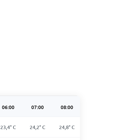
06:00
07:00
08:00
09:00
10:00
23,4
°
C
24,2
°
C
24,8
°
C
25,1
°
C
25,4
°
C