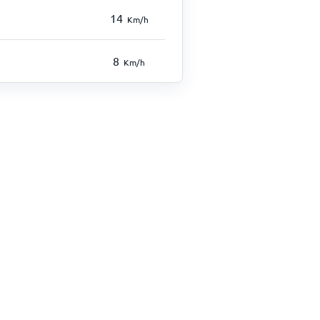
14
Km/h
8
Km/h