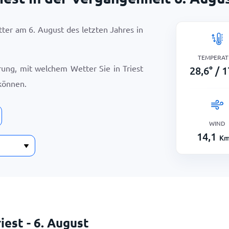
etter am
6. August
des letzten Jahres in
TEMPERAT
rung, mit welchem Wetter Sie in Triest
28,6
°
/
1
können.
WIND
14,1
Km
iest - 6. August