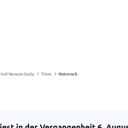
Historisch
riuli Venezia Giulia
Triest
riest in der Vergangenheit
6. Augu