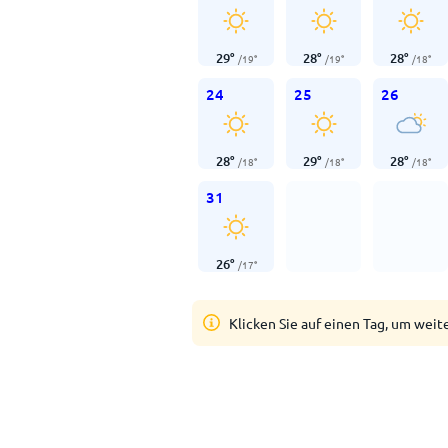
29
°
28
°
28
°
/
19
°
/
19
°
/
18
°
24
25
26
28
°
29
°
28
°
/
18
°
/
18
°
/
18
°
31
26
°
/
17
°
Klicken Sie auf einen Tag, um weit