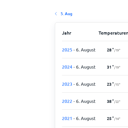
5. Aug
Jahr
Temperature
2025
- 6. August
28
°
/
19
°
2024
- 6. August
31
°
/
19
°
2023
- 6. August
23
°
/
15
°
2022
- 6. August
38
°
/
22
°
2021
- 6. August
25
°
/
14
°