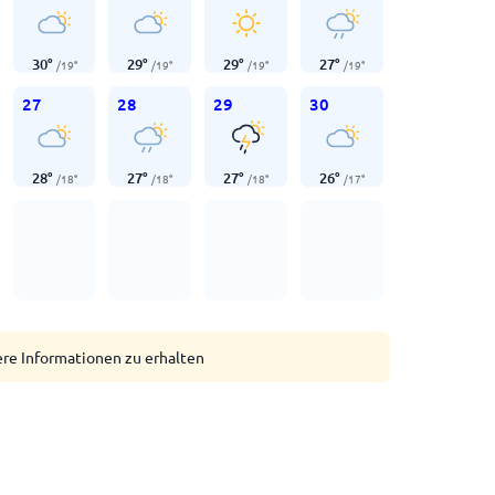
30
°
29
°
29
°
27
°
/
19
°
/
19
°
/
19
°
/
19
°
27
28
29
30
28
°
27
°
27
°
26
°
/
18
°
/
18
°
/
18
°
/
17
°
ere Informationen zu erhalten