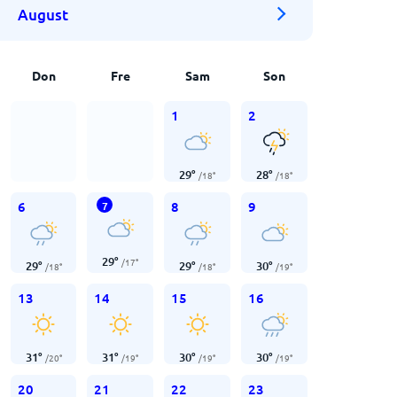
August
Don
Fre
Sam
Son
1
2
29
°
28
°
/
18
°
/
18
°
6
8
9
7
29
°
/
17
°
29
°
29
°
30
°
/
18
°
/
18
°
/
19
°
13
14
15
16
31
°
31
°
30
°
30
°
/
20
°
/
19
°
/
19
°
/
19
°
20
21
22
23