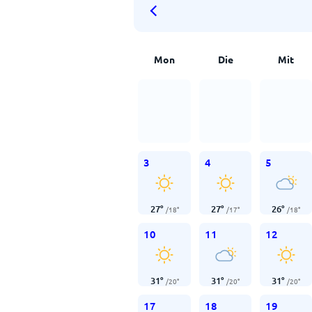
Mon
Die
Mit
3
4
5
27
°
27
°
26
°
/
18
°
/
17
°
/
18
°
10
11
12
31
°
31
°
31
°
/
20
°
/
20
°
/
20
°
17
18
19