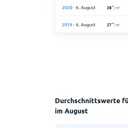
2020
- 6. August
28
°
/
18
°
2019
- 6. August
27
°
/
18
°
Durchschnittswerte fü
im August