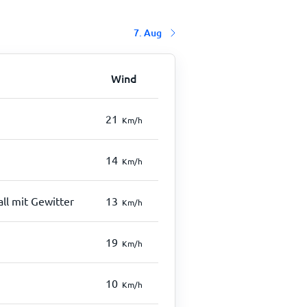
7. Aug
Wind
21
Km/h
14
Km/h
all mit Gewitter
13
Km/h
19
Km/h
10
Km/h