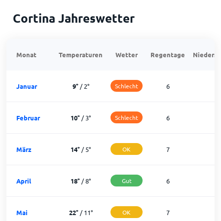
Cortina Jahreswetter
Monat
Temperaturen
Wetter
Regentage
Niedersc
Januar
9
°
/
2
°
Schlecht
6
2
Februar
10
°
/
3
°
Schlecht
6
2
März
14
°
/
5
°
OK
7
2
April
18
°
/
8
°
Gut
6
2
Mai
22
°
/
11
°
OK
7
2