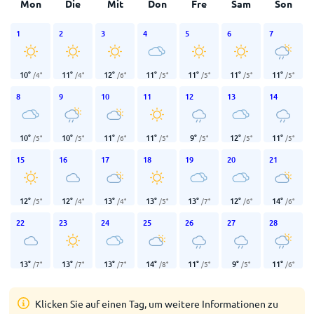
Mon
Die
Mit
Don
Fre
Sam
Son
1
2
3
4
5
6
7
10
°
11
°
12
°
11
°
11
°
11
°
11
°
/
4
°
/
4
°
/
6
°
/
5
°
/
5
°
/
5
°
/
5
°
8
9
10
11
12
13
14
10
°
10
°
11
°
11
°
9
°
12
°
11
°
/
5
°
/
5
°
/
6
°
/
5
°
/
5
°
/
5
°
/
5
°
15
16
17
18
19
20
21
12
°
12
°
13
°
13
°
13
°
12
°
14
°
/
5
°
/
4
°
/
4
°
/
5
°
/
7
°
/
6
°
/
6
°
22
23
24
25
26
27
28
13
°
13
°
13
°
14
°
11
°
9
°
11
°
/
7
°
/
7
°
/
7
°
/
8
°
/
5
°
/
5
°
/
6
°
Klicken Sie auf einen Tag, um weitere Informationen zu