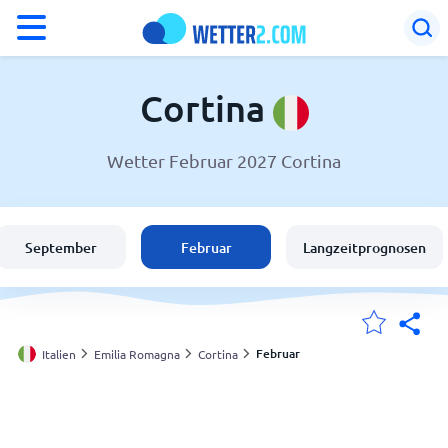
°F
°C
Cortina
Wetter Februar 2027 Cortina
Wetter in Cortina
Italien
September
Februar
Langzeitprognosen
Schweiz
Deutschland
Februar
Italien
Emilia Romagna
Cortina
Meine Standorte