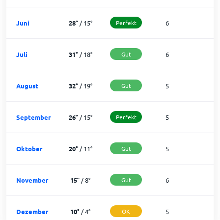
Juni
28
°
/
15
°
Perfekt
6
2
Juli
31
°
/
18
°
Gut
6
2
August
32
°
/
19
°
Gut
5
2
September
26
°
/
15
°
Perfekt
5
2
Oktober
20
°
/
11
°
Gut
5
2
November
15
°
/
8
°
Gut
6
2
Dezember
10
°
/
4
°
OK
5
2