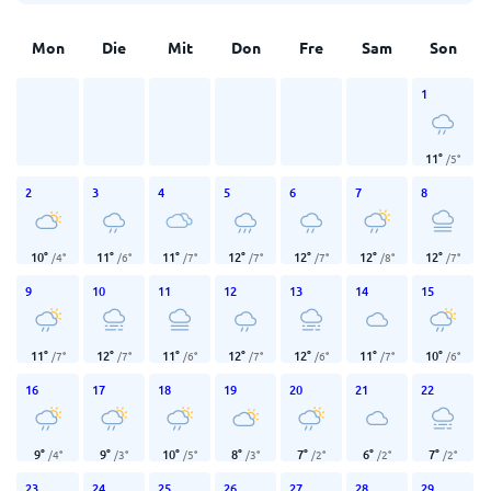
Mon
Die
Mit
Don
Fre
Sam
Son
1
11
°
/
5
°
2
3
4
5
6
7
8
10
°
11
°
11
°
12
°
12
°
12
°
12
°
/
4
°
/
6
°
/
7
°
/
7
°
/
7
°
/
8
°
/
7
°
9
10
11
12
13
14
15
11
°
12
°
11
°
12
°
12
°
11
°
10
°
/
7
°
/
7
°
/
6
°
/
7
°
/
6
°
/
7
°
/
6
°
16
17
18
19
20
21
22
9
°
9
°
10
°
8
°
7
°
6
°
7
°
/
4
°
/
3
°
/
5
°
/
3
°
/
2
°
/
2
°
/
2
°
23
24
25
26
27
28
29