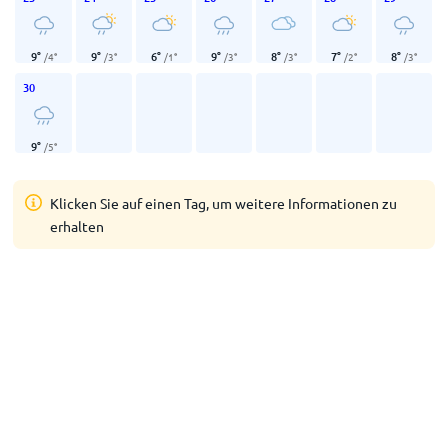
9
°
9
°
6
°
9
°
8
°
7
°
8
°
/
4
°
/
3
°
/
1
°
/
3
°
/
3
°
/
2
°
/
3
°
30
9
°
/
5
°
Klicken Sie auf einen Tag, um weitere Informationen zu
erhalten