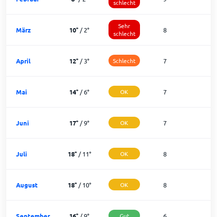
schlecht
Sehr
März
10
°
/
2
°
8
2
schlecht
April
12
°
/
3
°
Schlecht
7
2
Mai
14
°
/
6
°
OK
7
2
Juni
17
°
/
9
°
OK
7
2
Juli
18
°
/
11
°
OK
8
2
August
18
°
/
10
°
OK
8
2
September
16
°
/
9
°
Gut
6
2