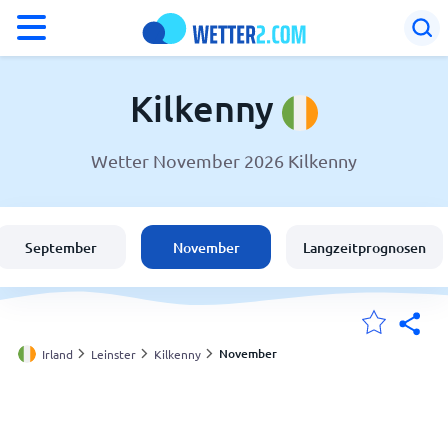
°F
°C
Kilkenny
Wetter November 2026 Kilkenny
Wetter in Kilkenny
Irland
September
November
Langzeitprognosen
Schweiz
Deutschland
November
Irland
Leinster
Kilkenny
Meine Standorte