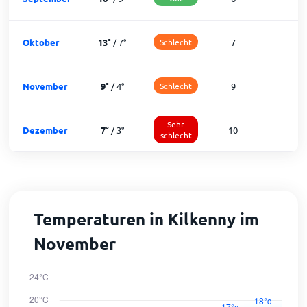
Oktober
13
°
/
7
°
Schlecht
7
2
November
9
°
/
4
°
Schlecht
9
2
Sehr
Dezember
7
°
/
3
°
10
1
schlecht
Temperaturen in Kilkenny im
November