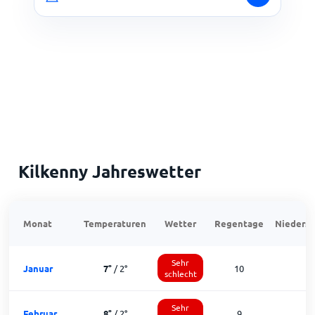
Kilkenny Jahreswetter
Monat
Temperaturen
Wetter
Regentage
Niedersc
Sehr
Januar
7
°
/
2
°
10
1
schlecht
Sehr
Februar
8
°
/
2
°
9
1