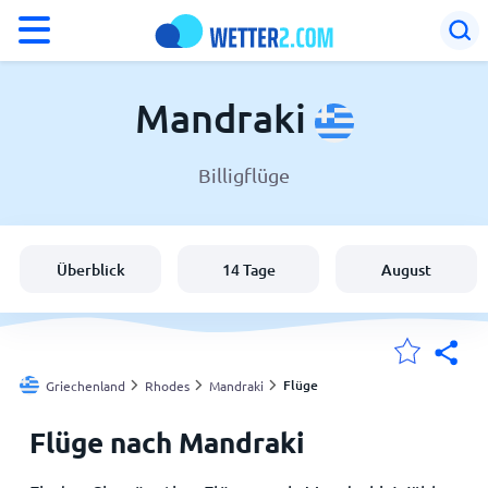
°F
°C
Mandraki
Billigflüge
Wetter in Mandraki
Griechenland
Überblick
14 Tage
August
Schweiz
Deutschland
Flüge
Griechenland
Rhodes
Mandraki
Flüge nach Mandraki
Meine Standorte