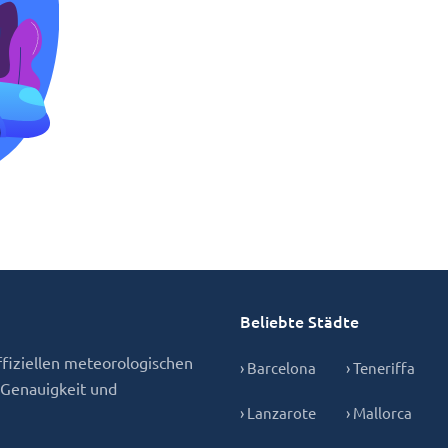
Beliebte Städte
fiziellen meteorologischen
› Barcelona
› Teneriffa
 Genauigkeit und
› Lanzarote
› Mallorca