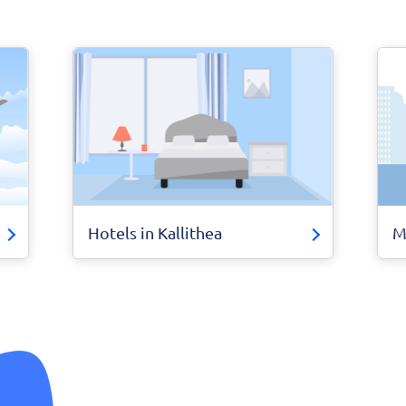
Hotels in Kallithea
M