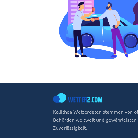
Kallithea Wetterdaten stammen von of
Behörden weltweit und gewährleisten
Zuverlässigkeit.