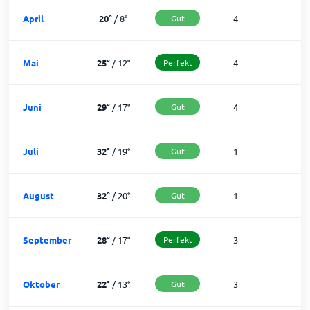
April
20
°
/
8
°
Gut
4
2
Mai
25
°
/
12
°
Perfekt
4
2
Juni
29
°
/
17
°
Gut
4
2
Juli
32
°
/
19
°
Gut
1
3
August
32
°
/
20
°
Gut
1
3
September
28
°
/
17
°
Perfekt
3
2
Oktober
22
°
/
13
°
Gut
3
2