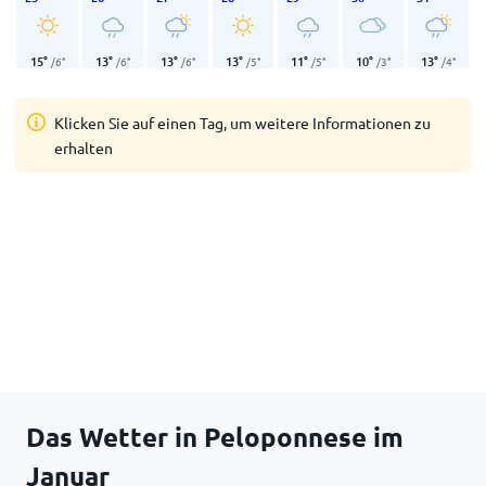
15
°
13
°
13
°
13
°
11
°
10
°
13
°
/
6
°
/
6
°
/
6
°
/
5
°
/
5
°
/
3
°
/
4
°
Klicken Sie auf einen Tag, um weitere Informationen zu
erhalten
Das Wetter in Peloponnese im
Januar