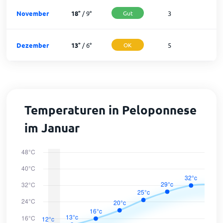
November
18
°
/
9
°
Gut
3
2
Dezember
13
°
/
6
°
OK
5
2
Temperaturen in Peloponnese
im Januar