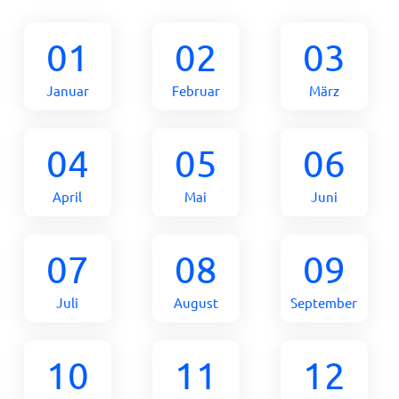
01
02
03
Januar
Februar
März
04
05
06
April
Mai
Juni
07
08
09
Juli
August
September
10
11
12