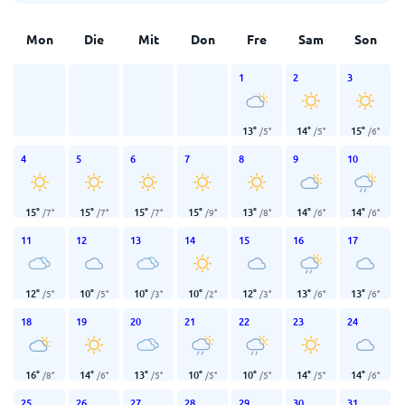
Mon
Die
Mit
Don
Fre
Sam
Son
1
2
3
13
°
14
°
15
°
/
5
°
/
5
°
/
6
°
4
5
6
7
8
9
10
15
°
15
°
15
°
15
°
13
°
14
°
14
°
/
7
°
/
7
°
/
7
°
/
9
°
/
8
°
/
6
°
/
6
°
11
12
13
14
15
16
17
12
°
10
°
10
°
10
°
12
°
13
°
13
°
/
5
°
/
5
°
/
3
°
/
2
°
/
3
°
/
6
°
/
6
°
18
19
20
21
22
23
24
16
°
14
°
13
°
10
°
10
°
14
°
14
°
/
8
°
/
6
°
/
5
°
/
5
°
/
5
°
/
5
°
/
6
°
25
26
27
28
29
30
31