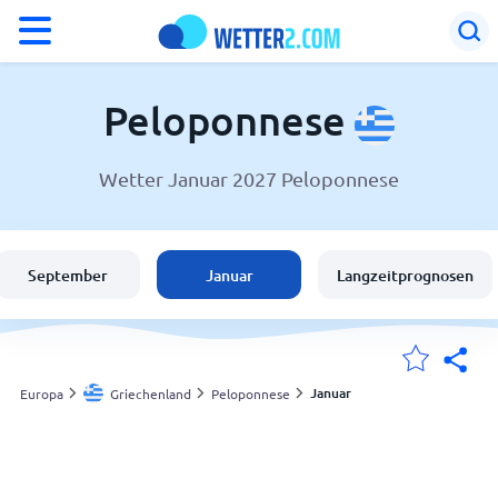
°F
°C
Peloponnese
Wetter Januar 2027 Peloponnese
Wetter in Peloponnese
Griechenland
September
Januar
Langzeitprognosen
Schweiz
Deutschland
Januar
Europa
Griechenland
Peloponnese
Meine Standorte