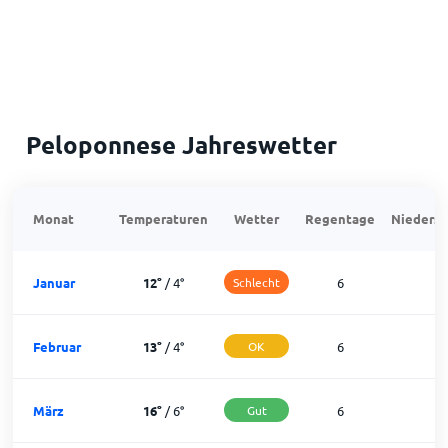
Peloponnese Jahreswetter
Monat
Temperaturen
Wetter
Regentage
Niedersc
Januar
12
°
/
4
°
Schlecht
6
2
Februar
13
°
/
4
°
OK
6
2
März
16
°
/
6
°
Gut
6
2