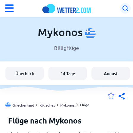
°F
°C
Mykonos
Billigflüge
Wetter in Mykonos
Griechenland
Überblick
14 Tage
August
Schweiz
Deutschland
Flüge
Griechenland
Kikladhes
Mykonos
Flüge nach Mykonos
Meine Standorte