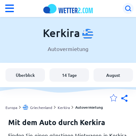
°F
°C
Kerkira
Autovermietung
Wetter in Kerkira
Griechenland
Überblick
14 Tage
August
Schweiz
Deutschland
Autovermietung
Europa
Griechenland
Kerkira
Mit dem Auto durch Kerkira
Meine Standorte
Finden Sie einen günstigen Mietwagen in Kerkira.