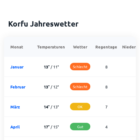
Korfu Jahreswetter
Monat
Temperaturen
Wetter
Regentage
Niedersc
Januar
13
°
/
11
°
Schlecht
8
2
Februar
13
°
/
12
°
Schlecht
8
2
März
14
°
/
13
°
OK
7
2
April
17
°
/
15
°
Gut
4
2