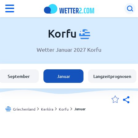
°F
°C
Korfu
Wetter Januar 2027 Korfu
Wetter in Korfu
Griechenland
September
Januar
Langzeitprognosen
Schweiz
Deutschland
Januar
Griechenland
Kerkira
Korfu
Meine Standorte