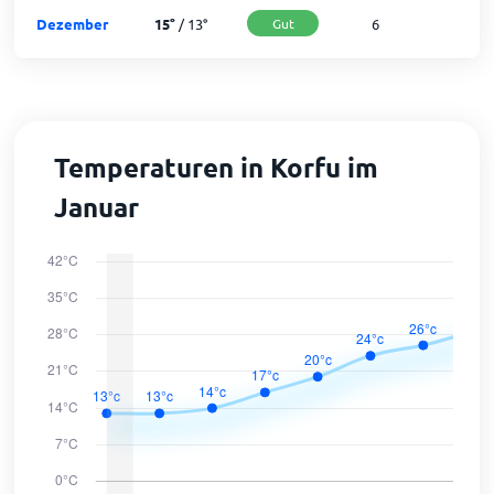
Dezember
15
°
/
13
°
Gut
6
2
Temperaturen in Korfu im
Januar