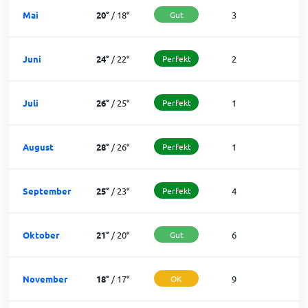
Mai
20
°
/
18
°
Gut
3
2
Juni
24
°
/
22
°
Perfekt
2
2
Juli
26
°
/
25
°
Perfekt
1
3
August
28
°
/
26
°
Perfekt
1
3
September
25
°
/
23
°
Perfekt
4
2
Oktober
21
°
/
20
°
Gut
6
2
November
18
°
/
17
°
OK
9
2