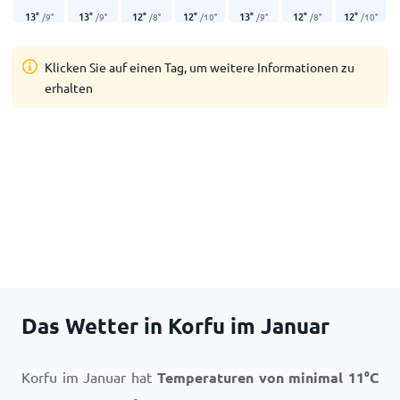
13
°
13
°
12
°
12
°
13
°
12
°
12
°
/
9
°
/
9
°
/
8
°
/
10
°
/
9
°
/
8
°
/
10
°
Klicken Sie auf einen Tag, um weitere Informationen zu
erhalten
Das Wetter in Korfu im Januar
Korfu im Januar hat
Temperaturen von minimal
11
°
C