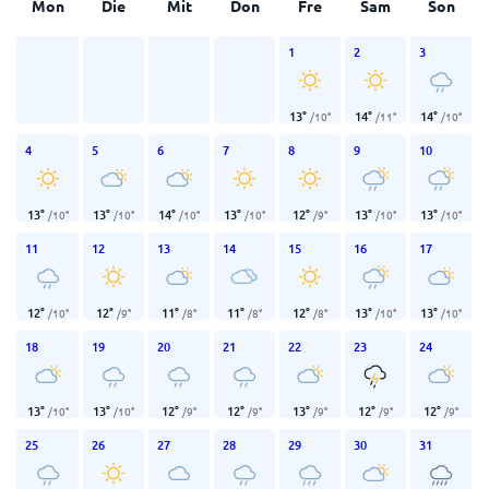
Mon
Die
Mit
Don
Fre
Sam
Son
1
2
3
13
°
14
°
14
°
/
10
°
/
11
°
/
10
°
4
5
6
7
8
9
10
13
°
13
°
14
°
13
°
12
°
13
°
13
°
/
10
°
/
10
°
/
10
°
/
10
°
/
9
°
/
10
°
/
10
°
11
12
13
14
15
16
17
12
°
12
°
11
°
11
°
12
°
13
°
13
°
/
10
°
/
9
°
/
8
°
/
8
°
/
8
°
/
10
°
/
10
°
18
19
20
21
22
23
24
13
°
13
°
12
°
12
°
13
°
12
°
12
°
/
10
°
/
10
°
/
9
°
/
9
°
/
9
°
/
9
°
/
9
°
25
26
27
28
29
30
31