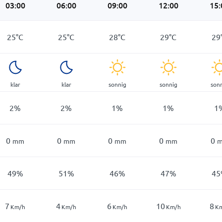
03:00
06:00
09:00
12:00
15:
25
°
C
25
°
C
28
°
C
29
°
C
29
klar
klar
sonnig
sonnig
son
2
%
2
%
1
%
1
%
1
0
0
0
0
0
mm
mm
mm
mm
49
%
51
%
46
%
47
%
45
7
4
6
10
8
Km/h
Km/h
Km/h
Km/h
K