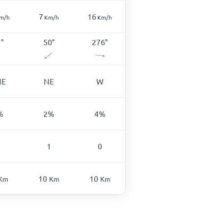
7
16
m/h
Km/h
Km/h
1
°
50
°
276
°
NE
NE
W
%
2
%
4
%
1
0
10
10
Km
Km
Km