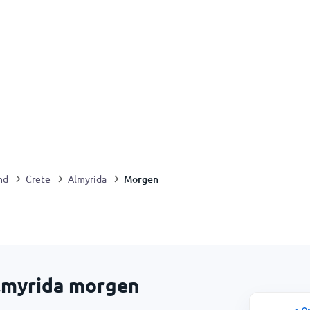
Morgen
nd
Crete
Almyrida
lmyrida morgen