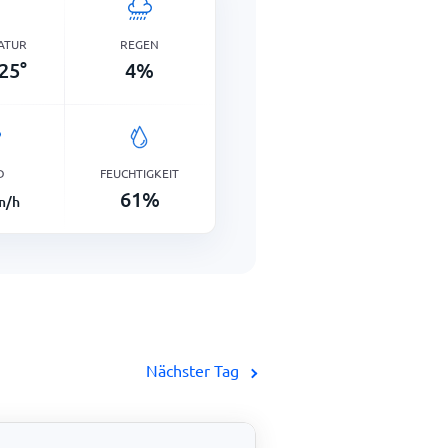
ATUR
REGEN
25
°
4
%
D
FEUCHTIGKEIT
61
%
m/h
Nächster Tag