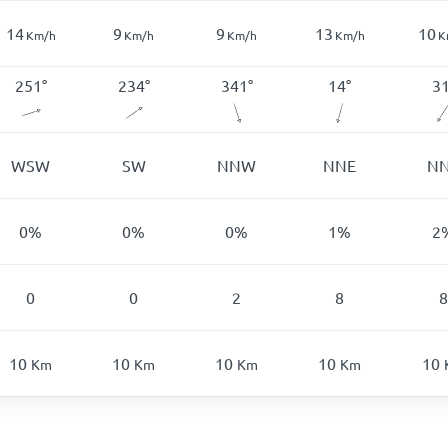
14
9
9
13
10
Km/h
Km/h
Km/h
Km/h
K
251
°
234
°
341
°
14
°
3
WSW
SW
NNW
NNE
N
0
%
0
%
0
%
1
%
2
0
0
2
8
8
10
10
10
10
10
Km
Km
Km
Km