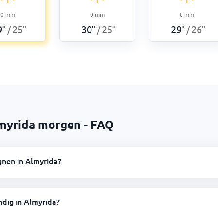
0
mm
0
mm
0
mm
9
°
25
°
30
°
25
°
29
°
26
°
/
/
/
lmyrida morgen - FAQ
gnen in Almyrida?
dig in Almyrida?