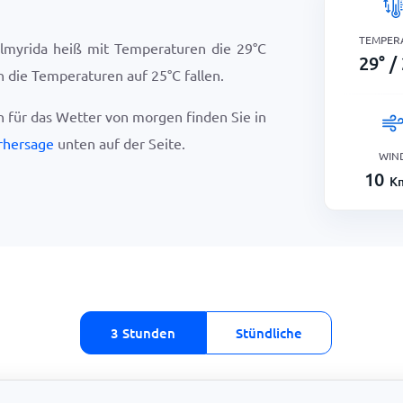
TEMPER
lmyrida heiß mit Temperaturen die
29
°
C
29
°
/
en die Temperaturen auf
25
°
C
fallen.
en für das Wetter von morgen finden Sie in
rhersage
unten auf der Seite.
WIN
10
K
3 Stunden
Stündliche