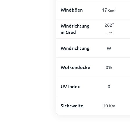
Windböen
17
Km/h
262
°
Windrichtung
in Grad
Windrichtung
W
Wolkendecke
0
%
UV index
0
Sichtweite
10
Km