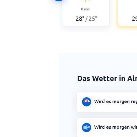
0
mm
28
°
25
°
2
/
Das Wetter in A
Wird es morgen re
Wird es morgen win