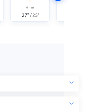
0
mm
27
°
24
°
/
0
mm
27
°
25
°
/