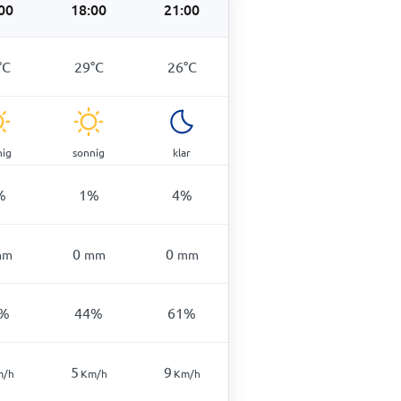
00
18:00
21:00
°
C
29
°
C
26
°
C
nig
sonnig
klar
%
1
%
4
%
0
0
mm
mm
mm
%
44
%
61
%
5
9
m/h
Km/h
Km/h