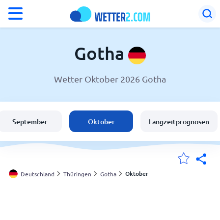
°F
°C
Gotha
Wetter Oktober 2026 Gotha
Wetter in Gotha
Deutschland
September
Oktober
Langzeitprognosen
Schweiz
Österreich
Oktober
Deutschland
Thüringen
Gotha
Meine Standorte