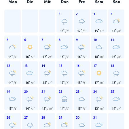
Mon
Die
Mit
Don
Fre
Sam
Son
1
2
3
4
15
°
17
°
15
°
14
°
/
7
°
/
8
°
/
7
°
/
8
°
5
6
7
8
9
10
11
14
°
16
°
17
°
16
°
16
°
18
°
16
°
/
7
°
/
7
°
/
9
°
/
9
°
/
7
°
/
8
°
/
8
°
12
13
14
15
16
17
18
14
°
16
°
15
°
12
°
13
°
17
°
13
°
/
6
°
/
9
°
/
7
°
/
7
°
/
6
°
/
8
°
/
6
°
19
20
21
22
23
24
25
15
°
14
°
15
°
14
°
15
°
13
°
14
°
/
6
°
/
7
°
/
10
°
/
9
°
/
8
°
/
8
°
/
7
°
26
27
28
29
30
31