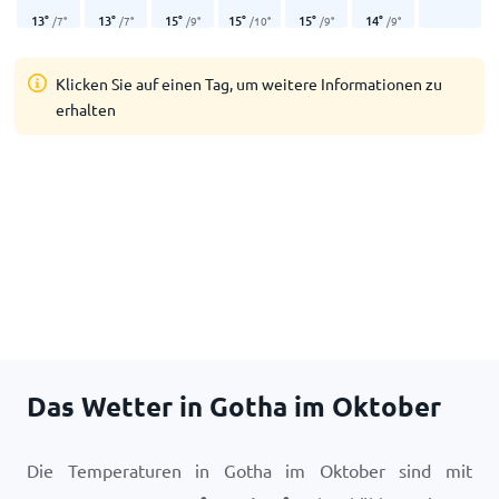
13
°
13
°
15
°
15
°
15
°
14
°
/
7
°
/
7
°
/
9
°
/
10
°
/
9
°
/
9
°
Klicken Sie auf einen Tag, um weitere Informationen zu
erhalten
Das Wetter in Gotha im Oktober
Die Temperaturen in Gotha im Oktober sind mit