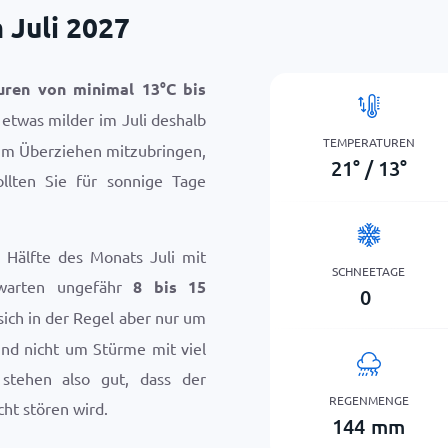
 Juli 2027
uren von minimal
13
°
C
bis
v etwas milder im Juli deshalb
TEMPERATUREN
zum Überziehen mitzubringen,
21
°
/
13
°
llten Sie für sonnige Tage
e Hälfte des Monats Juli mit
SCHNEETAGE
warten ungefähr
8 bis 15
0
 sich in der Regel aber nur um
und nicht um Stürme mit viel
 stehen also gut, dass der
REGENMENGE
cht stören wird.
144
mm