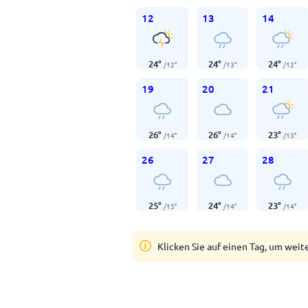
12
13
14
24
°
24
°
24
°
/
12
°
/
13
°
/
12
°
19
20
21
26
°
26
°
23
°
/
14
°
/
14
°
/
13
°
26
27
28
25
°
24
°
23
°
/
15
°
/
14
°
/
14
°
Klicken Sie auf einen Tag, um weit