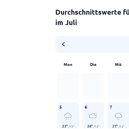
Durchschnittswerte fü
im Juli
Mon
Die
Mit
5
6
7
23
°
24
°
21
°
/
13
°
/
12
°
/
12
°