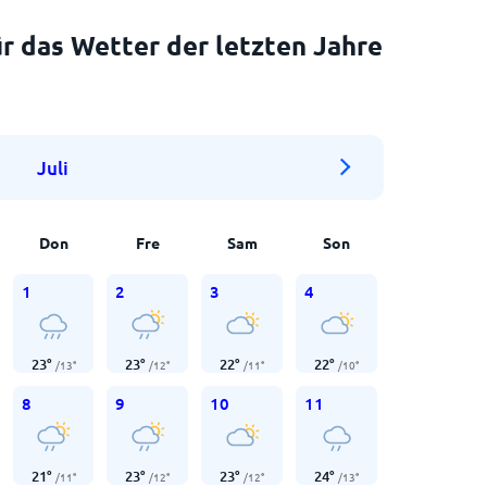
r das Wetter der letzten Jahre
Juli
Don
Fre
Sam
Son
1
2
3
4
23
°
23
°
22
°
22
°
/
13
°
/
12
°
/
11
°
/
10
°
8
9
10
11
21
°
23
°
23
°
24
°
/
11
°
/
12
°
/
12
°
/
13
°