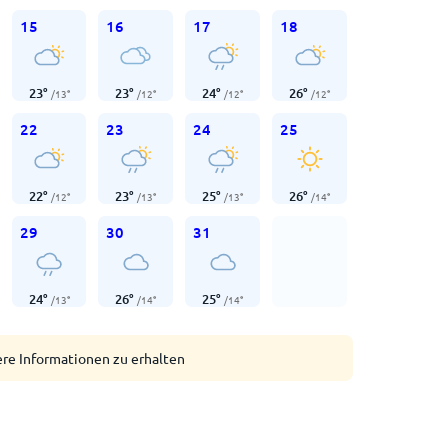
15
16
17
18
23
°
23
°
24
°
26
°
/
13
°
/
12
°
/
12
°
/
12
°
22
23
24
25
22
°
23
°
25
°
26
°
/
12
°
/
13
°
/
13
°
/
14
°
29
30
31
24
°
26
°
25
°
/
13
°
/
14
°
/
14
°
ere Informationen zu erhalten