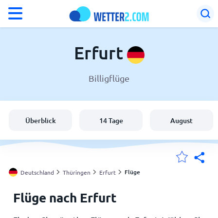
°F
°C
Erfurt
Billigflüge
Wetter in Erfurt
Deutschland
Überblick
14 Tage
August
Schweiz
Österreich
Flüge
Deutschland
Thüringen
Erfurt
Flüge nach Erfurt
Meine Standorte