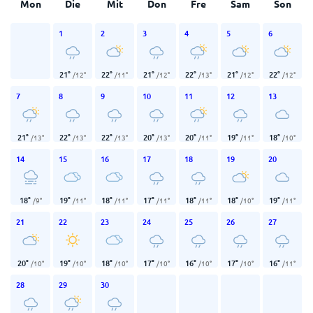
Mon
Die
Mit
Don
Fre
Sam
Son
1
2
3
4
5
6
21
°
22
°
21
°
22
°
21
°
22
°
/
12
°
/
11
°
/
12
°
/
13
°
/
12
°
/
12
°
7
8
9
10
11
12
13
21
°
22
°
22
°
20
°
20
°
19
°
18
°
/
13
°
/
13
°
/
13
°
/
13
°
/
11
°
/
11
°
/
10
°
14
15
16
17
18
19
20
18
°
19
°
18
°
17
°
18
°
18
°
19
°
/
9
°
/
11
°
/
11
°
/
11
°
/
11
°
/
10
°
/
11
°
21
22
23
24
25
26
27
20
°
19
°
18
°
17
°
16
°
17
°
16
°
/
10
°
/
10
°
/
10
°
/
10
°
/
10
°
/
10
°
/
11
°
28
29
30