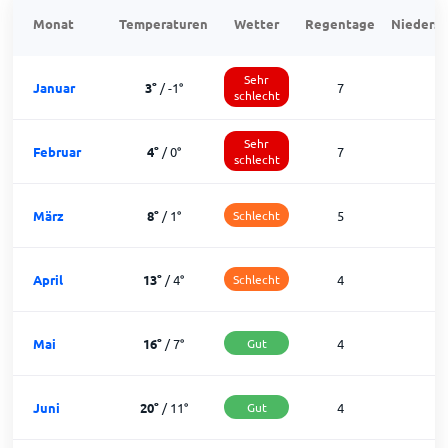
Monat
Temperaturen
Wetter
Regentage
Niedersc
Sehr
Januar
3
°
/
-1
°
7
1
schlecht
Sehr
Februar
4
°
/
0
°
7
1
schlecht
März
8
°
/
1
°
Schlecht
5
2
April
13
°
/
4
°
Schlecht
4
2
Mai
16
°
/
7
°
Gut
4
2
Juni
20
°
/
11
°
Gut
4
2