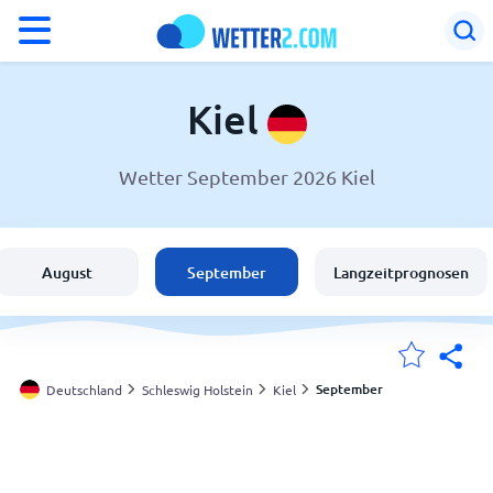
°F
°C
Kiel
Wetter September 2026 Kiel
Wetter in Kiel
Deutschland
August
September
Langzeitprognosen
Schweiz
Österreich
September
Deutschland
Schleswig Holstein
Kiel
Meine Standorte